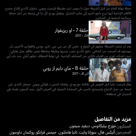
حملة نهاية العام من قبل الشرطة حول ذا ديوس تثير حفيظة فينست وبوبي. تحاول كاندي إقناع مخرج
الأفلام الإباحية أنها تبرع بأمور أخرى إلى جانب التمثيل. ويفعل رودي كل ما في وسعه من أجل حماية
مصالحه الخاصة في الشكاوى.
حلقة 7 • او ريزيفوار
56د
•
2017
بعد أن منعت الشرطة عملهم في الشوارع، خشي كل من سي سي، لاري، رودني والقوادين الآخرين بأن
مهنتهم قد أصبحت من الماضي. تضع كاندي نصب عينيها وظيفة مختلفة ضمن طاقم عمل هارفي،
حيث اشتكت لوري من القيام بالكثير من المشاهد الإباحية. في نهاية المطاف، تظهر آشلي عند باب آبي.
حلقة 8 • ماي نايم از روبي
1س 8د
•
2017
يفكر فينست ملياً قبل الغوص في علاقته مع رودي، وتفتك الحمى بـ فرانكي وبوبي. تحصل كاندي على
لمحة عن عمل الإخراج وتستمتع بالسير على السجادة الحمراء في العرض الأول. يجد ألستون نفسه طي
النسيان في منطقته.
مزيد من التفاصيل
جورج بيليكانوس
،
ديفيد سيمون
المبتكرون
المخرجون
أليكس هال
،
سوزانا وايت
،
تانيا هاملتون
،
جيمس فرانكو
،
روكسان داوسون