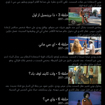
بوبي الاستفادة من صلات فينسنت. تلقي كاندي نظرة على صناعة أفلام البورنو ويظهر سي سي لـ لوري
فوائد أن يكون لديه قواد.
حلقة 3 • ذا برينسبل از اول
56د
•
2017
يتفاجئ فنسنت بشكل كبير عند ظهور شريك غير متوقع. يوافق رودي على خطة شخص منافس لإعادة
تكوين ديوس. تفكر كاندي في دخول عالم صناعة الأفلام. تعاني آبي في وظيفتها الجديدة. تعمل دارلين
وقتاً إضافياً لتعويض لاري
حلقة 4 • اي سي ماني
56د
•
2017
يقدم رودي عرضا مربحا لـ فنسنت. يستخدم لونغو تكتيكات قوية لاستعادة النظام بين عمال البناء لدى
بوبي غير السعداء. بعد تفتيش دقيق من قبل الشرطة، يحتمي فنسنت بـ شخص بلاك فرانكي، وهو
عسكري سابق حارب في فيتنام.
حلقة 5 • وات كايند اوف باد؟
55د
•
2017
يحاول بوبي تغيير عقل فنسنت بشأن عرض رودي. دارلين تعود من رحلة الى الديار مع فتاة جديدة. بعد
أن خدع من قبل جون، يفكر كاندي في تغيير مهنته. بول يستكشف حياة مثلي الجنس في المدينة.
حلقة 6 • واي مي؟
55د
•
2017