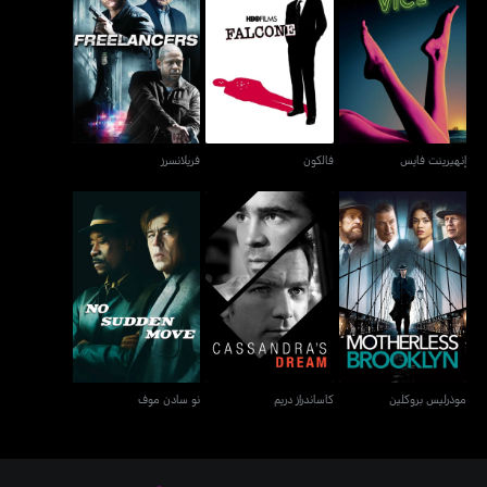
إنهيرينت فايس
فالكون
فريلانسرز
إنهيرينت فايس
فالكون
فريلانسرز
موذرليس بروكلين
كاساندراز دريم
نو سادن موف
موذرليس بروكلين
كاساندراز دريم
نو سادن موف