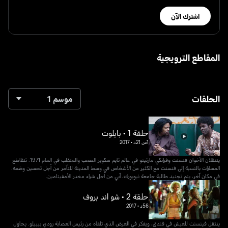
اشترك الآن
المقاطع الترويجية
الحلقات
موسم 1
حلقة 1 • بايلوت
1س 21د
•
2017
يتنقلان الأخوان فنسنت وفرانكي مارتينو في عالم تايم سكوير الصعب والمتقلب في العام 1971. تتقاطع
المسارات بالنسبة إلى فنسنت مع الكثير من الأشخاص في وسط المدينة للتآمر من أجل تحسين وضعه.
في مكان آخر، يتم تجنيد طالبة جامعة نيويورك، آبي من أجل شراء مخدر الأمفيتامين.
حلقة 2 • شو اند بروف
56د
•
2017
ينتقل فينسنت للعيش في فندق، ويفكر في العرض الذي تلقاه من رئيس العصابة رودي بيبيلو. يحاول