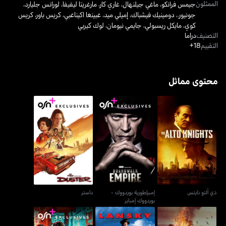
الممثلون
جيمس فرانكو
،
ماغي جيلنهال
،
غاري كار
،
مارغريتا ليفيفا
،
لورانس جليارد،
جونيور.
،
دومينيك فيشباك
،
إميلي ميد
،
غبينغا اكيناغبي
،
كريس باور
،
كريس
كوي
،
مايكل ريسبولي
،
جايمي نيومان
،
لوك كيربي
التصنيف
دراما
التقييم
18+
محتوى مماثل
إمبراطورية بوردووك -
ذي ألتو نايتس
داستر
بوردووك إمباير
ذي ألتو نايتس
إمبراطورية بوردووك -
داستر
بوردووك إمباير