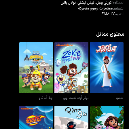
الممثلون
كورني رمبل
،
كيفن أيشلي
،
نولان بالزر
التصنيف
مغامرات
،
رسوم متحركة
التقييم
FAMILY
محتوى مماثل
منصور
زوكي أوف بلانيت روبي
روبل أند كرو
منصور
زوكي أوف بلانيت روبي
روبل أند كرو