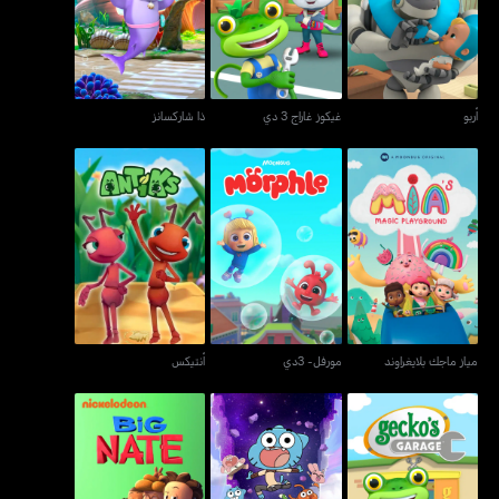
أربو
غيكوز غاراج 3 دي
ذا شاركسانز
أربو
غيكوز غاراج 3 دي
ذا شاركسانز
مياز ماجك بلايغراوند
مورفل- 3دي
أنتيكس
مياز ماجك بلايغراوند
مورفل- 3دي
أنتيكس
ذا وندرڤولي ويرد ورلد أوف
غيكوز غراج
بيغ نيت