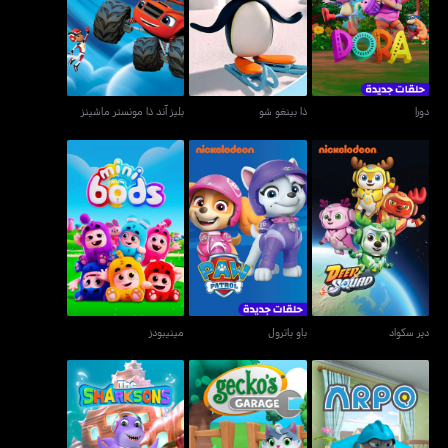
دورا
ذا بينغو شو
بليز آند ذا مونستر ماشينز
دورا
ذا بينغو شو
بليز آند ذا مونستر ماشينز
دير سكواد
باو باترول
مينيبودز
دير سكواد
باو باترول
مينيبودز