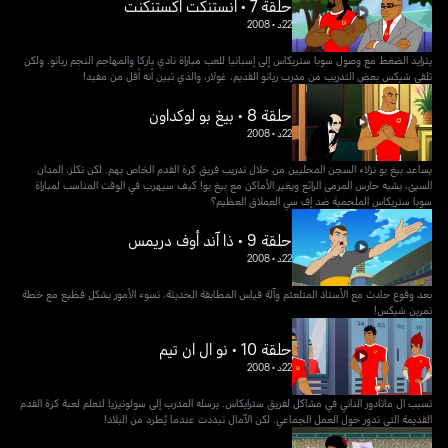
حلقة 7 • انستنكت اكستنكنت
22د
•
2008
يتزايد الضغط مع وصول سوبا ستريكاس إلى إسبانيا للعب مباراة نادي باركا والمهاجم النجم ريانو. ولكن
تلقى شيكس بعض التدريب من مدرب ريانو القديم، غولار، والذي تبين أنه أقل من مفيد!
حلقة 8 • بيغ بو لوكداون
22د
•
2008
يساعد بيغ بو نزلاء السجن المحليين من خلال تدريب فريق كرة القدم الخاص بهم. لكن نكلز، المدان
السيئ، يشبه حارس المرمى الرائع ويغير الأماكن مع بيغ بو! كيف سيهرب في الوقت المناسب لمباراة
سوبا ستريكاس الملحمية ضد إف سي العملاق العظيم؟
حلقة 9 • ذا آند أوف دريمس
22د
•
2008
بعد وقوع حادث مع الأستاذ المتلعثم وآلة قياس المطابقة الحديثة، تسوء الأمور بشكل فظيع مع خطة
تمرين شيكس!
حلقة 10 • نو ال ان تيم
22د
•
2008
تسبب ال ماتادور الناني في مشاكل لفريق سترايكاس. يرسله المدرب إلى سولونيزيا لتعلم لعبة كرة القدم
القديمة التي تدور حول العمل الجماعي. لكن الآمال تبددت عندما يُطرد من البلاد!