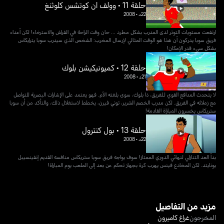
حلقة 11 • وولف ان كوتشس كلوثنغ
22د
•
2008
ارتفعت مستويات التوتر لدى المدرب بشكل مطرد ... حان وقت الراحة في الفراش والاسترخاء! لكن أعداء
فريق سوبا يدركون أن هذا هو الوقت المثالي لإرسال المخرب: الشخص الذي سيدرب سوبا يترايكاس
بشكل سيء قدر الإمكان!
حلقة 12 • كميونيكيشن بلوك
21د
•
2008
لا يتحدث المدافع القوي لـلفريق، ذا بلوك، سوى بلغته الأم. فهو يعتمد على الإشارات البصرية للتواصل
مع زملائه في الفريق. لكن مدرب الخصم الشرير، توني فيرن، يخطط لاستغلال ذلك، والتأكد من أن سوبا
ستريكاس يخسرون المباراة القادمة!
حلقة 13 • بول كنترول
22د
•
2008
بدأ العد التنازلي لنهائي الدوري الممتاز! سوف يواجه فريق سوبا ستريكاس منافسه القديم إنفينسيبل
يونايتد. لكن المخادع فينس يهرب كرة بجهاز تحكم عن بعد إلى الملعب يوم المباراة!
مزيد من التفاصيل
المخرجون
غراغ كاميرون