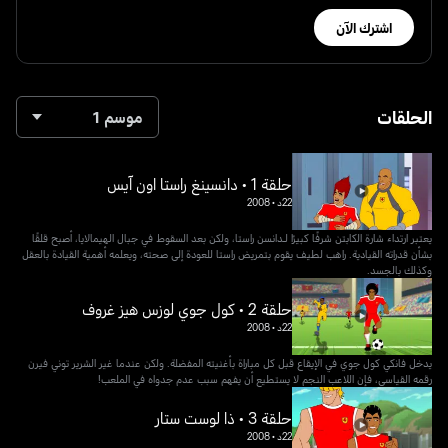
اشترك الآن
الحلقات
موسم 1
حلقة 1 • دانسينغ راستا اون آيس
22د
•
2008
يعتبر ارتداء شارة الكابتن شرفًا كبيرًا لـدانسن راستا، ولكن بعد السقوط في جبال الهيمالايا، أصبح قلقًا
بشأن قدراته القيادية. راهب لطيف يقوم بتمريض راستا للعودة إلى صحته، ويعلمه أهمية القيادة بالعقل
وكذلك بالجسد.
حلقة 2 • كول جوي لوزس هيز غروف
22د
•
2008
يدخل فانكي كول جوي في الإيقاع قبل كل مباراة بأغنيته المفضلة. ولكن عندما غير الشرير توني فيرن
رقمه القياسي، فإن اللاعب النجم لا يستطيع أن يفهم سبب عدم جدواه في الملعب!
حلقة 3 • ذا لوست ستار
22د
•
2008