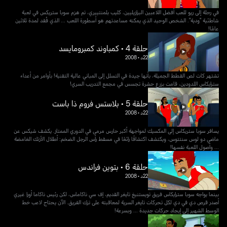
في رحلة إلى ريو للعب أفضل اللاعبين البرازيليين، كليب بلمنتييري، تم هزم سوبا ستريكس في لعبة
شاطئية "ودية". الشخص الوحيد الذي يمكنه مساعدتهم هو أسطورة اللعب ... الذي فُقد لمدة ثلاثين
عامًا!
حلقة 4 • كمباوند كمبرومايسد
22د
•
2008
تشتهر كات لص القطط الجميلة، بأنها جيدة في التسلل إلى المباني عالية التقنية! بأوامر من أعداء
سترايكاس اللدودين، قامت بزرع حشرة تجسس في مجمع التدريب السري!
حلقة 5 • بلاستس فروم ذا باست
22د
•
2008
يسافر سوبا ستريكاس إلى المكسيك لمواجهة أكبر حارس مرمى في الدوري الممتاز. يكشف شيكس عن
ماضي دو لوس سنتتوس، ويكتشف اكتشافًا رائعًا في مسقط رأس الرجل الضخم: أطلال الأزتك الغامضة
... وأصول اللعبة نفسها!
حلقة 6 • بتوين فراندس
22د
•
2008
بينما يواجه سوبا سترايكاس فريق تويستنيغ تايغر القديم، إف سي ناكاماس، لكن رئيس ناكاما أورا غيري
أصدر قرص دي في دي لكل تحركات تايغر السرية لمعاقبته على ترك الفريق. الآن يحتاج لاعب خط
الوسط الشهير إلى إيجاد حركات جديدة ... وبسرعة!