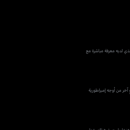
م اختطاف أربعة مسؤولين في الإتحاد الأوروبي في كوسوفو، بمن فيهم العميل أم آي 6 جون ألين، الذي لديه معرفة مباشرة مع
آخر من أوجه إمبراطورية
ى هنغاريا، حيث هناك خطر