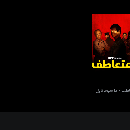
عاطف - ذا سيمباثايزر
اطف - ذا سيمباثايزر