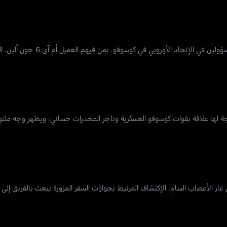
تتحول مهمة الفرقة 20 في فيينا عندما يعلم الفريق أنه ت
 لها علاقة بقوات كوسوفو العسكرية وتاجر المخدرات حساني، ويظهر وجه ملتوٍ 
غاز الأعصاب السام. الإكتشاف المرتبط بجوازات السفر المزورة يبعث بالفريق إل