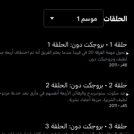
الحلقات
موسم 1
حلقة 1 • بروجكت دون: الحلقة 1
لطيف وبروجيكت دون.
46د
•
2011
حلقة 2 • بروجكت دون: الحلقة 2
يجد سكوت، ستونبريدج والرهائن الأربعة أنفسهم في مأزق بعد خدعة مزدوجة
لطيف الشريرة، مزرعة أعضاء بشرية..
45د
•
2011
حلقة 3 • بروجكت دون: الحلقة 3
تنتقل المطاردة إلى الشيشان حيث يقوم لطيف وشركاؤه بإجراء اختبارات على 