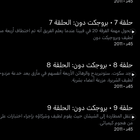
45د
•
2011
حلقة 7 • بروجكت دون: الحلقة 7
لطيف وبروجيكت دون
45د
•
2011
حلقة 8 • بروجكت دون: الحلقة 8
يجد سكوت، ستونبريدج والرهائن الأربعة أنفسهم في مأزق بعد خدعة مزدوجة
لطيف الشريرة، مزرعة أعضاء بشرية.
45د
•
2011
حلقة 9 • بروجكت دون: الحلقة 9
تنتقل المطاردة إلى الشيشان حيث يقوم لطيف وشركاؤه بإجراء اختبارات على 
من هجوم كيميائي.
45د
•
2011