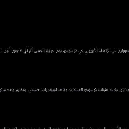
تتحول مهمة الفرقة 20 في فيينا عندما يعلم الفريق أنه ت
 لها علاقة بقوات كوسوفو العسكرية وتاجر المخدرات حساني، ويظهر وجه ملتوٍ 
غاز الأعصاب السام. الإكتشاف المرتبط بجوازات السفر المزورة يبعث بالفريق إل