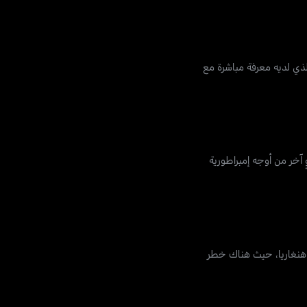
م اختطاف أربعة مسؤولين في الإتحاد الأوروبي في كوسوفو، بمن فيهم العميل أم آي 6 جون ألين، الذي لديه معرفة مباشرة مع
آخر من أوجه إمبراطورية
ى هنغاريا، حيث هناك خطر