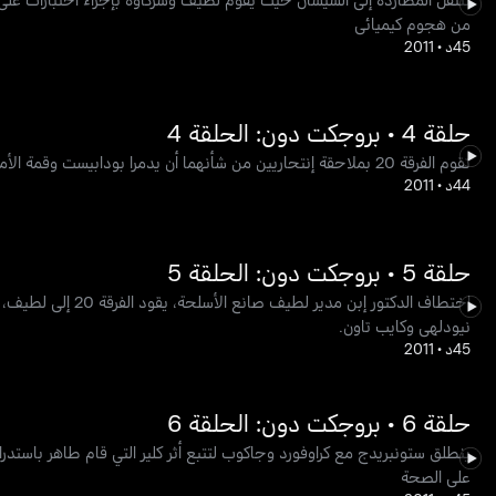
من هجوم كيميائي
45د
•
2011
حلقة 4 • بروجكت دون: الحلقة 4
تقوم الفرقة 20 بملاحقة إنتحاريين من شأنهما أن يدمرا بودابيست وقمة الأمن العالمية. وتزداد المؤامرة عندما يتم اختطاف جنرال باكستاني، أصبح مرشح للرئاسة، في طريقه إلى القمة.
44د
•
2011
حلقة 5 • بروجكت دون: الحلقة 5
اختطاف الدكتور إب
نيودلهي وكايب تاون.
45د
•
2011
حلقة 6 • بروجكت دون: الحلقة 6
ينطلق ستونبريدج مع كراوفورد وجاكوب لتتبع أثر كلير التي قام طاهر باست
على الصحة