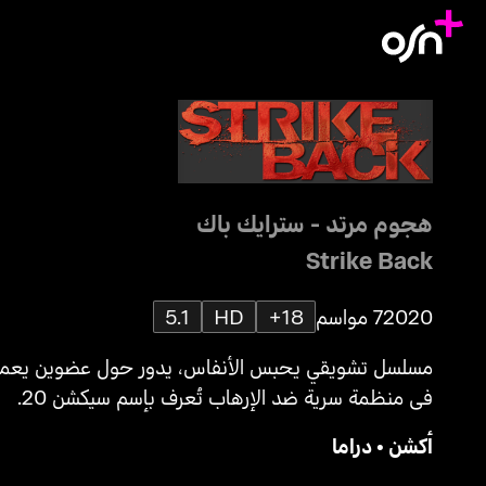
هجوم مرتد - سترايك باك
Strike Back
2020
7 مواسم
18+
HD
5.1
مسلسل تشويقي يحبس الأنفاس، يدور حول عضوين يعمل
في منظمة سرية ضد الإرهاب تُعرف بإسم سيكشن 20.
أكشن
•
دراما