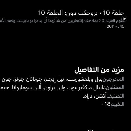
حلقة 10 • بروجكت دون: الحلقة 10
تقوم الفرقة 20 بملاحقة إنتحاريين من شأنهما أن يدمرا بودابيست وقمة الأمن العالمية. وتزداد المؤامرة عندما يتم اختطاف جنرال باكستاني، أصبح مرشح للرئاسة، في طريقه إلى القمة.
45د
•
2011
مزيد من التفاصيل
المخرجون
بول ويلمشورست
،
بيل إيجلز
،
جوناثان جونز
،
جون س
الممثلون
دانيال ماكفيرسون
،
وارن براون
،
ألين سومارواتا
،
جيمي
التصنيف
أكشن
،
دراما
التقييم
18+