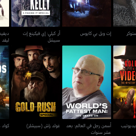
ستوكر
إت ويل بي كايوس
آر. كيلي: إي فيكينغ إت
ديفيد
سبيشل
ليفد
أسمن رجل في العالم: بعد
ند فيديوتيب
غولد راش (سبيشلز)
عشر سنوات
فيديوتيب
أسمن رجل في العالم: بعد
غولد راش (سبيشلز)
كواد 
عشر سنوات