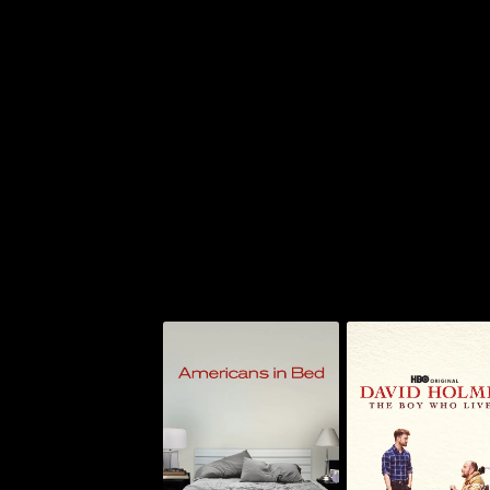
يد هولمز: ذا بوي هو
أميريكانز إن بيد
ليفد