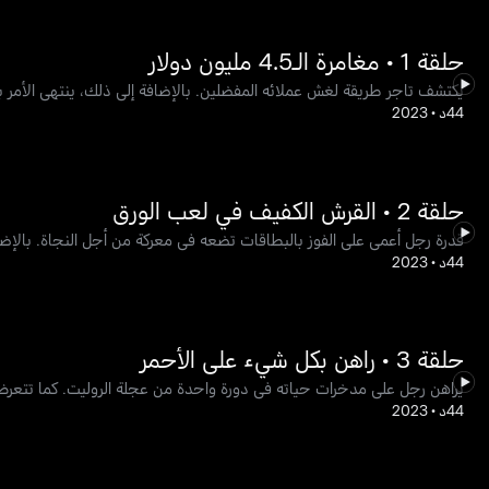
حلقة 1 • مغامرة الـ4.5 مليون دولار
يكتشف تاجر طريقة لغش عملائه المفضلين. بالإضافة إلى ذلك، ينتهي الأمر بالمقامر في مطاردة سيارة
44د
•
2023
حلقة 2 • القرش الكفيف في لعب الورق
قدرة رجل أعمى على الفوز بالبطاقات تضعه في معركة من أجل النجاة. بالإ
44د
•
2023
حلقة 3 • راهن بكل شيء على الأحمر
يراهن رجل على مدخرات حياته في دورة واحدة من عجلة الروليت. كما تتعرض
44د
•
2023