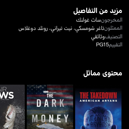
مزيد من التفاصيل
المخرجون
ساث غولنك
الممثلون
تاغر شومسكي
،
نيت تيراني
،
رونلد دوغلاس
التصنيف
وثائقي
التقييم
PG15
محتوى مماثل
ذا تيكداون : أميريكان أريانز
ذا دارك موني غيم
آير جاوز: ن