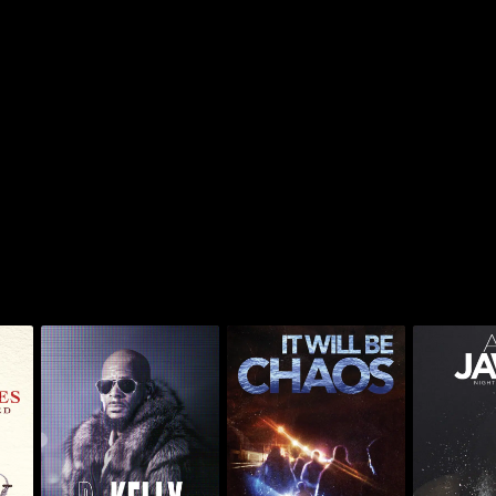
آر. كيلي: إي فيكينغ إت
ديف
ايت ستوكر
إت ويل بي كايوس
سبيشل