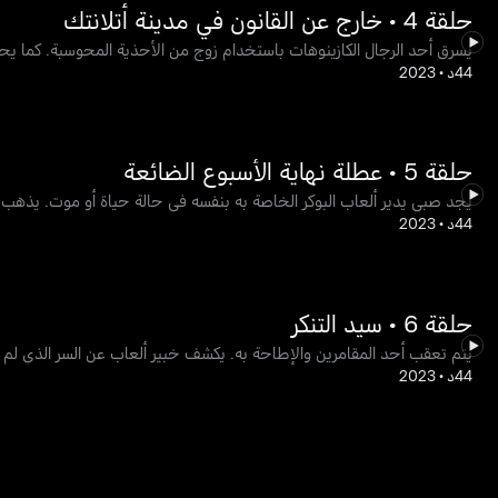
حلقة 4 • خارج عن القانون في مدينة أتلانتك
يسرق أحد الرجال الكازينوهات باستخدام زوج من الأحذية المحوسبة. كما يحا
44د
•
2023
حلقة 5 • عطلة نهاية الأسبوع الضائعة
يجد صبي يدير ألعاب البوكر الخاصة به بنفسه في حالة حياة أو موت. يذهب شا
44د
•
2023
حلقة 6 • سيد التنكر
يتم تعقب أحد المقامرين والإطاحة به. يكشف خبير ألعاب عن السر الذي لم يسب
44د
•
2023