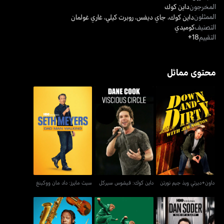
المخرجون
داين كوك
الممثلون
داين كوك
،
جاي ديفس
،
روبرت كيلي
،
غاري غولمان
التصنيف
كوميدي
التقييم
18+
محتوى مماثل
داون+ديرتي ويذ جيم نورتن
داين كوك: فيشوس سيركل
سيث مايرز: داد مان ووكينغ
داون+ديرتي ويذ جيم نورتن
داين كوك: فيشوس سيركل
سيث مايرز: داد مان ووكينغ