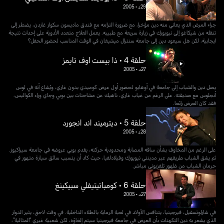
29د
•
2005
جراء المرض الذي يعاني منه دين مؤخرا، مع ضرورة التزامه مع فندق ماديسون سكوار غاردن، يضطر إلى
تنقله من شيكاغو إلى نيويورك في زيارة سريعة مع طبيبه. يعمل العلاج متعدد الأدوية على إحداث نتيجة
ايجابية، لكن هل سيعود دين إلى جامعة سنترال ميشيغان في الوقت المناسب لحضور الحفل؟
حلقة 4 • ذا بيست اوف تايمز
27د
•
2005
يصل دين والشباب إلى جامعة في أوهايو لحضور أول عرض كوميدي بدون غاري، ويُشاع أنه في لوس
أنجلوس مع صديقته. على الرغم من غياب غاري، ناهيك عن مشاحنات بين بوبي وجاي وراء الكواليس،
فقد كان العرض رائعا.
حلقة 5 • ديترميند اند انجورد
28د
•
2005
على الرغم من المخاوف بشأن ساقه المصابة ومحدودية حركته، يقدم بوبي عروضه في جامعة سيراكيوز.
ثم يشق الشباب طريقهم عبر مدينتي نيويورك وفيلادلفيا، حيث كاد أن يتسبب سائق سيارة متهور في
حرمان الشباب من ظهور تلفزيوني مباشر.
حلقة 6 • كومباتيتيفلي سبيكينغ
27د
•
2005
في شارلوتسفيل، فيرجينيا، يتنافس الأولاد في لعبة الرماية بالطلاء الداخلية. في وقت لاحق، يثير الدوار
الذي يشعر به دين التكهنات بأن العرض في جامعة فيرجينيا سيتم إلغاؤه، لكن شعبية غيري "المثالية"،