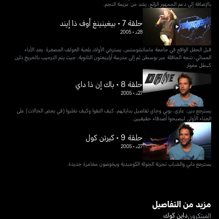
بالإضافة إلى دعم الجمهور الرائع، يشد من عزيمة النجم.
حلقة 7 • بيغينينغ أوف ذا إيند
28د
•
2005
قبل الحفل الواقع في جامعة ماساتشوستس، يسترخي الأولاد بلعبة الغولف المصغرة. بعد الأداء
المسائي، تتجه الحافلة عبر بوسطن ثم إلى مدرسة أرلينغتون الثانوية، حيث يتم الترحيب بالخريج داين
كبطل مغوار.
حلقة 8 • باك إن ذا داي
27د
•
2005
يسترجع دين، غاري، بوبي وجاي تفاصيل بداياتهم، كيف التقوا وكيف تغلبوا (في بعض الحالات) على
العداء الأولي ليصبحوا أصدقاء حقيقيين.
حلقة 9 • كيرتن كول
27د
•
2005
يسترجع داني والشباب تجربة الجولة الكوميدية ويخوضون مغامرة جديدة.
مزيد من التفاصيل
داين كوك
المبتكرون