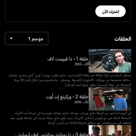
اشترك الآن
الحلقات
موسم 1
حلقة 1 • ذا فيرست لاف
28د
•
2005
يستقل النجم دين كوك وثلاثة من زملائه الكوميديين -جاي ديفس، روبرت "بوبي" كيلي وغيري غولمان
-حافلة مخصصة من بوربانك، كاليفورنيا (الوجهة: بوسطن ، ماساتشوستس) خلال فترة 30 يومًا
للمشاركة في جولة كوميدية يطلق عليها اسم "تورغازم".
حلقة 2 • وركينغ إت أوت
30د
•
2005
في اليوم الخامس من الرحلة خارج بوزمان، مونتانا، نتابع مشاهد كوميدية ​​في مزرعة أحد الأثرياء.
المحطة التالية هي نيو أورلينز (ما قبل كاترينا) ،حيث يلقي جاي مزحة جديدة في جامعة تولين. بعد
التوقف في سبرينغفيلد، مو، تنطلق الجولة التالية عبر أميس، آي إيه.
حلقة 3 • ذا يونايتد ستايتس اوف انسانيتي