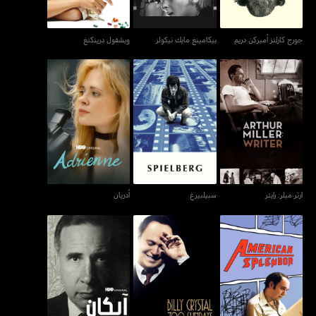
جورج كارلنز أميركن دريم
بيكامينغ مايك نيكولز
ويشفول درينكنغ
ارثر ميلر: رايتر
سبيلبيرغ
أدريان
ارثر ميلر: رايتر
سبيلبيرغ
أدريان
بيلي كريستال لايف - 700
أميريكان سبليندور
آيكان: الملياردير الذي لا يهدأ
سانديز