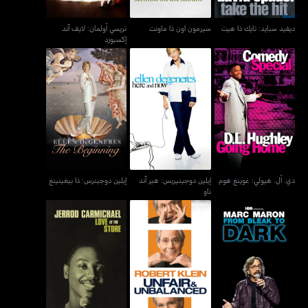
ديفيد سبايد: تايك ذا هيت
سيرمون اون ذا ماونت
تريسي أولمان: لايف آند
إكسبوزد
إيلين دوجينيريس: هير آند
إيلين دوجينرس: ذا
دي. أل. هيولي: غوينغ هوم
ناو
بيغينينغ
دي. أل. هيولي: غوينغ هوم
إيلين دوجينيريس: هير آند
إيلين دوجينرس: ذا بيغينينغ
ناو
مارك مارون: فروم بليك تو
روبيرت كلين: أنفير آند
جيرود كارمايكل: لوف أت ذا
دارك
أنبالانسد
ستور