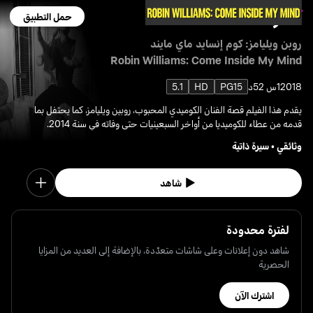
حمل التطبيق
روبن ويليامز: كوم إنسايد ماي مايند
Robin Williams: Come Inside My Mind
2018
1س 52د
PG15
HD
5.1
يقدم هذا الفيلم قصة الفنان الكوميدي المحبوب، روبين ويليامز، كما يحتفل بما
قدمه من عطاء للكوميديا من أواخر السبعينيات حتى وفاته في سنة 2014.
وثائقي
•
سيرة ذاتية
شاهد
لفترة محدودة
شاهد دون إعلانات وعلى شاشات متعدّدة، بالإضافة إلى العديد من المزايا
الحصرية
اشترك الآن