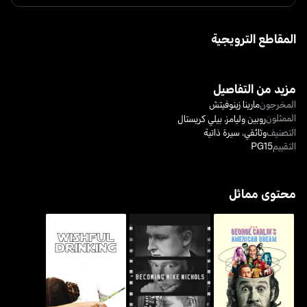
المقاطع الترويجية
مزيد من التفاصيل
المخرجون
مارينا زينوفيتش
الممثلون
روبين وليامز
،
بيلي كريستال
التصنيف
وثائقي
،
سيرة ذاتية
التقييم
PG15
محتوى مماثل
جورج كارلنز أميركن دريم
بيكامينغ مايك نيكولز
ويشفول درينكنغ