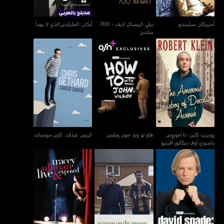
أميريكان سبليندور
بيلي كريستال لايف - 700
آيكان: الملياردير الذي لا يهدأ
سانديز
روبيرت كلين: ذا أموروس
كريس غيذارد: كارير
هاو تو ويذ جون ويلسن
باسبوي أوف ديكاتور أفينيو
سويسايد
روبيرت كلين: ذا أموروس
هاو تو ويذ جون ويلسن
كريس غيذارد: كارير سويسايد
باسبوي أوف ديكاتور أفينيو
تريسي أولمان: لايف آند
ديفيد سبايد: تايك ذا هيت
سيرمون اون ذا ماونت
إكسبوزد