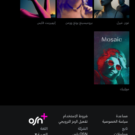
غون غيرل
بروميسينغ يونغ وومن
إنهيرينت فايس
موزاييك
موزاييك
مساعدة
شروط الاستخدام
سياسة الخصوصية
تفعيل الرمز الترويجي
تابع
الشركة
اللغة
مسلسلات
OSN بلس
العربية