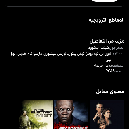
المقاطع الترويجية
مزيد من التفاصيل
المخرجون
كلينت ايستوود
الممثلون
شون بن
،
تيم روبنز
،
كيفن بيكون
،
لورنس فيشبورن
،
مارسيا غاي هاردن
،
لورا
ليني
التصنيف
دراما
،
جريمة
التقييم
PG15
محتوى مماثل
ذا كلاينت
ريزنبل داوت
إن ذي إليكتريك ميست