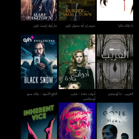
ذا بلاك داليا
ميردر إن أيه سمول تاون
مار أوف إيست تاون
أدوات حادة - شارب
الغريب - ذا آوتسايدر
الثلج الأسود - بلاك سنو
أوبجكتس
الغريب - ذا آوتسايدر
أدوات حادة - شارب
الثلج الأسود - بلاك سنو
أوبجكتس
غون غيرل
بروميسينغ يونغ وومن
إنهيرينت فايس