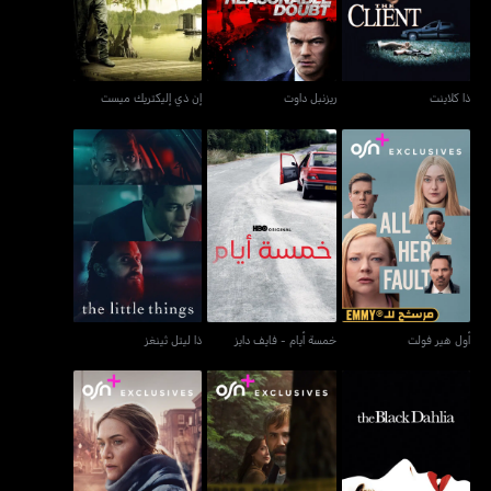
ذا كلاينت
ريزنبل داوت
إن ذي إليكتريك ميست
أول هير فولت
خمسة أيام - فايف دايز
ذا ليتل ثينغز
أول هير فولت
خمسة أيام - فايف دايز
ذا ليتل ثينغز
ذا بلاك داليا
ميردر إن أيه سمول تاون
مار أوف إيست تاون