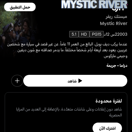
حمل التطبيق
ميستك ريفر
Mystic River
2003
2س 12د
PG15
HD
5.1
عندما يركب ديف بويل، البالغ من العمر 11 عاماً، عن غير قصد في سيارة مع شخصين
غريبين، يعود بعد أربعة أيام شخصاً مختلفاً، ما يدمر صداقته مع شون ديفين
وجيمي ماركوس.
دراما
•
جريمة
شاهد
لفترة محدودة
شاهد دون إعلانات وعلى شاشات متعدّدة، بالإضافة إلى العديد من المزايا
الحصرية
اشترك الآن