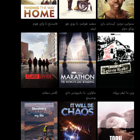
ستولين دوترز: كيدنابد باي
ديفيد هولمز: ذا بوي هو
فايندنغ ذا واي هوم
بوكو حرام
ليفد
ماراثون: ذا باتريوتس داي
وين ذا ليفز بروك
كلاس ديفايد
بومبينغ
وين ذا ليفز بروك
ماراثون: ذا باتريوتس داي
كلاس ديفايد
بومبينغ
تورن أبارت: سيبيراتيد آت
ديسكفري تشاينجد ماي
إت ويل بي كايوس
ذي بوردر
لايف