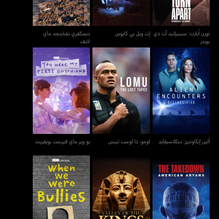
تورن أبارت: سيبيراتيد آت ذي
إت ويل بي كايوس
ديسكفري تشاينجد ماي
بوردر
لايف
ألين إنكاونترز: ديكلاسيفايد
لومو: ذا لوست تيبس
يو وير ماي فيرست بويفريند
ألين إنكاونترز: ديكلاسيفايد
لومو: ذا لوست تيبس
يو وير ماي فيرست بويفريند
فالي أوف ذا كينغز ذا لوست
ذا تيكداون : أميريكان أريانز
وين وي وير بوليز
تومبس