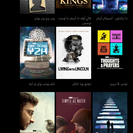
ذا تيكداون : أميريكان أريانز
فالي أوف ذا كينغز ذا لوست
وين وي وير بوليز
تومبس
ثوتس & برييرز
ليفنغ ويذ لنكلن
تايم بومب واي تو كيه
ثوتس & برييرز
ليفنغ ويذ لنكلن
تايم بومب واي تو كيه
مونلايت سوناتا: ديفناس إن
بسيط كالماء
أول ذات بريذيس
ثري موفمنتس