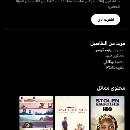
شاهد دون إعلانات وعلى شاشات متعدّدة، بالإضافة إلى العديد من المزايا
الحصرية
اشترك الآن
مزيد من التفاصيل
المخرجون
توم كروس
الممثلون
غويو
التصنيف
وثائقي
التقييم
PG15
محتوى مماثل
ستولين دوترز: كيدنابد باي
ديفيد هولمز: ذا بوي هو
فايندنغ ذا واي هوم
بوكو حرام
ليفد