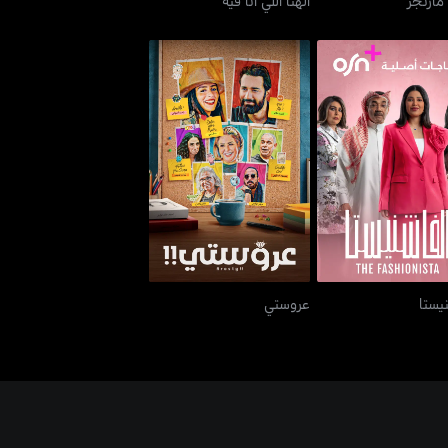
الفاشنيستا
عروستي
يستا
عروستي