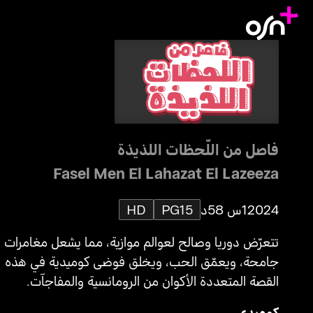
فاصل من اللّحظات اللذيذة
Fasel Men El Lahazat El Lazeeza
2024
1س 58د
PG15
HD
تتعرّض دوريا وصالح لعوالم موازية، مما يشعل مغامرات
جامحة، ويعمّق الحب، ويخلق فوضى كوميدية في هذه
القصة المتعددة الأكوان من الرومانسية والمفاجآت.
كوميدي