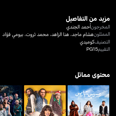
مزيد من التفاصيل
المخرجون
أحمد الجندي
الممثلون
هشام ماجد
،
هنا الزاهد
،
محمد ثروت
،
بيومي فؤاد
التصنيف
كوميدي
التقييم
PG15
محتوى مماثل