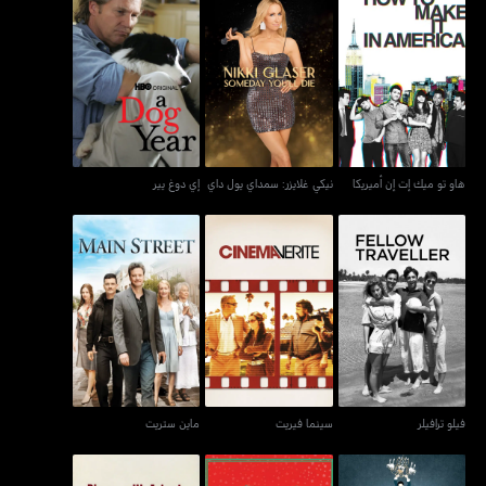
نيكي غلايزر: سمداي يول
هاو تو ميك إت إن أميريكا
إي دوغ يير
داي
هاو تو ميك إت إن أميريكا
نيكي غلايزر: سمداي يول داي
إي دوغ يير
فيلو ترافيلر
سينما فيريت
ماين ستريت
فيلو ترافيلر
سينما فيريت
ماين ستريت