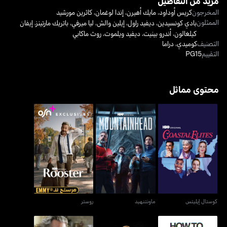
مزيد من التفاصيل
المخرجون
كريس أوداود
،
مايك أهيرن
،
إندا لوغمان
،
كاثرين مورشيد
الممثلون
بادي كونسيدين
،
ديفيد راول
،
إيلين والش
،
ليا ميرفي
،
باتريك مارتينز
،
إيفان
كيلغالون
،
أندرو بينيت
،
ديفيد ويلموت
،
روث ماكابي
التصنيف
كوميدي
،
دراما
التقييم
PG15
محتوى مماثل
كوستال إيليتس
ماونتنهيد
روستر
كوستال إيليتس
ماونتنهيد
روستر