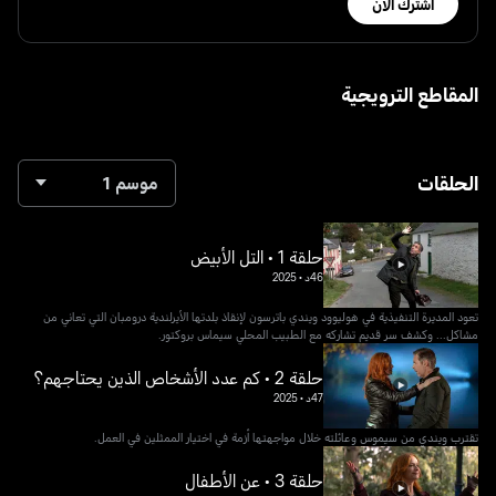
اشترك الآن
المقاطع الترويجية
الحلقات
موسم 1
حلقة 1 • التل الأبيض
46د
•
2025
تعود المديرة التنفيذية في هوليوود ويندي باترسون لإنقاذ بلدتها الأيرلندية درومبان التي تعاني من
مشاكل... وكشف سر قديم تشاركه مع الطبيب المحلي سيماس بروكتور.
حلقة 2 • كم عدد الأشخاص الذين يحتاجهم؟
47د
•
2025
تقترب ويندي من سيموس وعائلته خلال مواجهتها أزمة في اختيار الممثلين في العمل.
حلقة 3 • عن الأطفال