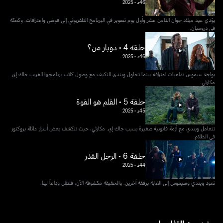
46د
•
2025
يؤدي عيد ميلاد جوان الثامن عشر وأول يوم تصوير في البرنامج التلفزيوني إلى فوضى واعترافات، وكعكة
في درومبان.
حلقة 4 • دوبار من؟
46د
•
2025
يواجه سيموس تداعيات اعترافه بينما تحاول ويندي التكيف مع وصول كاتب برنامجها الغريب جاك إي.
مكارثي.
حلقة 5 • القلم هو القوة
45د
•
2025
تتعامل ويندي مع أزمة قانونية صغيرة بسبب جاك إي. مكارثي، حيث تنكشف بعض أسرار عائلة بروكتور
في الظلام.
حلقة 6 • الرجل القذر
44د
•
2025
تعود ويندي وسيموس إلى الغابة برفقة آخرين. والحقيقة مكشوفة الآن، فلنقل وداعاً لها.