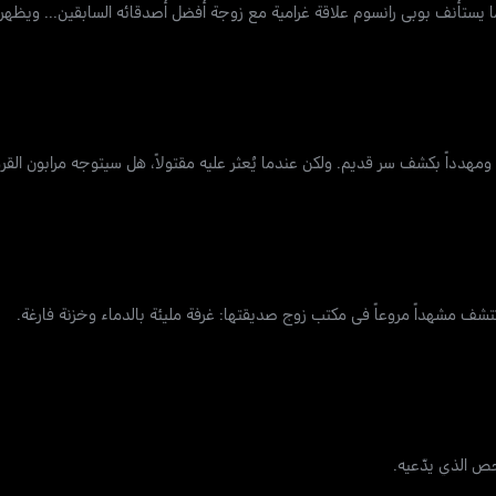
ا يستأنف بوبي رانسوم علاقة غرامية مع زوجة أفضل أصدقائه السابقين... ويظهر ميّ
ال ومهدداً بكشف سر قديم. ولكن عندما يُعثر عليه مقتولاً، هل سيتوجه مرابون ا
كتشف مشهداً مروعاً في مكتب زوج صديقتها: غرفة مليئة بالدماء وخزنة فارغة.
خص الذي يدّعيه.