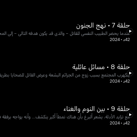
حلقة 7 • نهج الجنون
عندما يحضر الطبيب النفسي للقاتل – والذي قد يكون هدفه التالي – إلى المح
42د
•
2024
حلقة 8 • مسائل عائلية
يتكهرب المجتمع بسبب زوج من الجرائم البشعة وعرض القاتل للضحايا بطريق
42د
•
2024
حلقة 9 • بين النوم والغناء
مع تزايد الأدلة، يشعر ألبرغ بأن هناك نمطاً أكبر ينكشف... وأنه يواجه برفقة فر
42د
•
2024