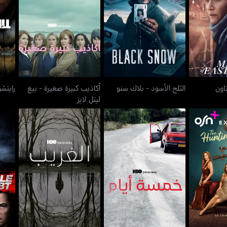
أكاذيب كبيرة صغيرة - بيغ
ست تاون
الثلج الأسود - بلاك سنو
ليتل لايز
اون
الثلج الأسود - بلاك سنو
أكاذيب كبيرة صغيرة - بيغ
رايتش
ليتل لايز
 وايفز
خمسة أيام - فايف دايز
الغريب - ذا آوتسايدر