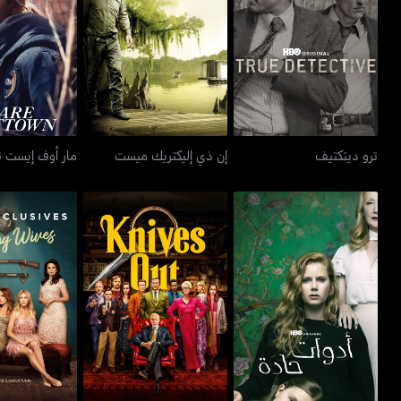
ترو ديتكتيف
إن ذي إليكتريك ميست
مار أوف إي
ترو ديتكتيف
إن ذي إليكتريك ميست
مار أوف إيست ت
أدوات حادة - شارب
نايفز آوت
ذا هنتينغ
أوبجكتس