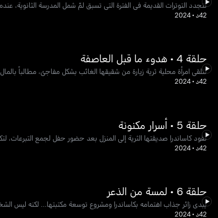
تتجدد التوترات القديمة في الفترة التي تسبق لمّ شمل المدرسة الثانوية، عندم
42د
•
2024
حلقة 4 • هدوء ما قبل العاصفة
تتلقى امرأة محلية ثرية زيارة من شقيقها الغائب بشكل مفاجئ، مطالباً بالم
42د
•
2024
حلقة 5 • أسرار مكنونة
تقود كاساندرا صديقتها الثرية إلى المنزل بعد حضور حفل لجمع التبرعات، لت
42د
•
2024
حلقة 6 • لمسة من الذعر
يُبدي زائر جذاب اهتمامه بكاساندرا ومشروع توسعة مكتبتها... لكنه ليس الش
42د
•
2024