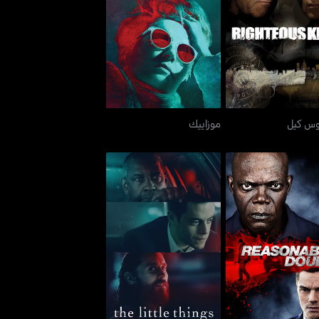
رايتشوس كيل
موزاييك
وس كيل
موزاييك
ريزنبل داوت
ذا ليتل ثينغز