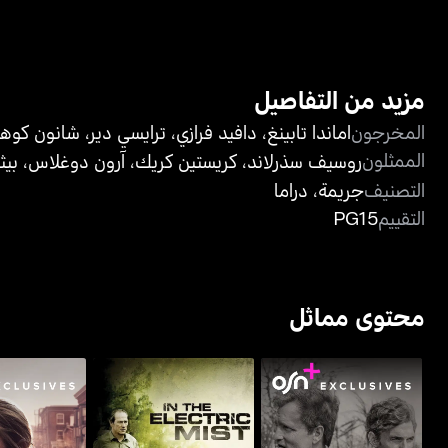
مزيد من التفاصيل
المخرجون
اماندا تابينغ
،
دافيد فرازي
،
ترايسي دير
،
شانون كوه
الممثلون
روسيف سذرلاند
،
كريستين كريك
،
آرون دوغلاس
،
بيث
التصنيف
جريمة
،
دراما
التقييم
PG15
محتوى مماثل