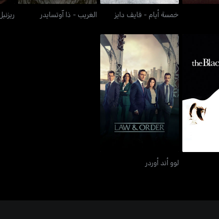
خمسة أيام - فايف دايز
الغريب - ذا آوتسايدر
ريزنب
داليا
لوو أند أوردر
لوو أند أوردر