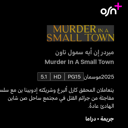
ميردر إن أيه سمول تاون
Murder In A Small Town
2025
موسمان
PG15
HD
5.1
يتعاملان المحقق كارل ألبرغ وشريكته إدويينا ين مع سلس
مفاجئة من جرائم القتل في مجتمع ساحل صن شاين
الهادئ عادةً.
جريمة
•
دراما