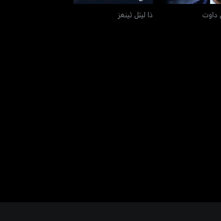
ل داوت
ذا ليتل ثينغز