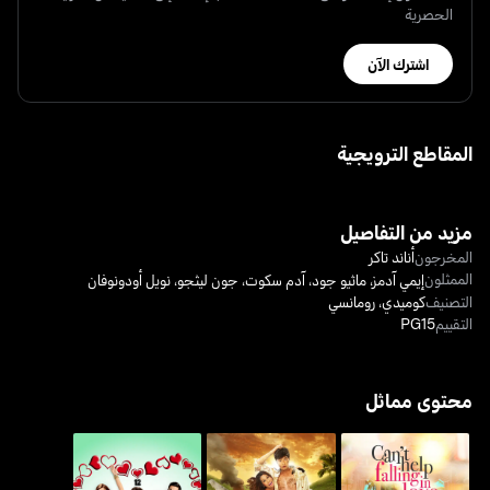
الحصرية
اشترك الآن
المقاطع الترويجية
مزيد من التفاصيل
المخرجون
أناند تاكر
الممثلون
إيمي آدمز
،
ماثيو جود
،
آدم سكوت
،
جون ليثجو
،
نويل أودونوفان
التصنيف
كوميدي
،
رومانسي
التقييم
PG15
محتوى مماثل