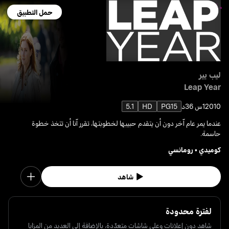
حمل التطبيق
ليب يير
Leap Year
2010
1س 36د
PG15
HD
5.1
عندما يمر عام آخر دون أن يتقدم حبيبها لخطوبتها، تقرر آنا أن تتخذ خطوة
حاسمة.
كوميدي
•
رومانسي
شاهد
لفترة محدودة
شاهد دون إعلانات وعلى شاشات متعدّدة، بالإضافة إلى العديد من المزايا