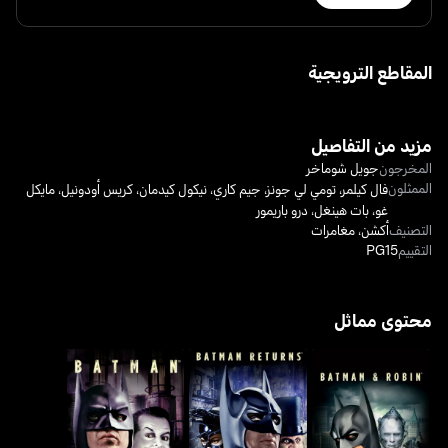
المقاطع الترويجية
مزيد من التفاصيل
المخرجون
جويل شوماخر
الممثلون
فال كيلمر
،
تومي لي جونز
،
جيم كاري
،
نيكول كيدمان
،
كريس أودونيل
،
مايكل
غو
،
بات هينغل
،
درو باريمور
التصنيف
أكشن
،
مغامرات
التقييم
PG15
محتوى مماثل
باتمان وروبن - باتمان آند
عودة باتمان - باتمان ريتيرنز
باتمان
روبن