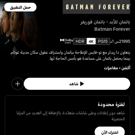
حمل التطبيق
باتمان للأبد - باتمان فوريفر
Batman Forever
1995
2س 1د
PG15
HDR
يتعاون ذا ريدلر مع تو-فايس للإطاحة بباتمان واستنزاف عقول سكان مدينة غوثام،
بينما يحصل باتمان على مساعدة هو بأمس الحاجة لها.
أكشن
•
مغامرات
شاهد
لفترة محدودة
شاهد دون إعلانات وعلى شاشات متعدّدة، بالإضافة إلى العديد من المزايا
الحصرية
اشترك الآن