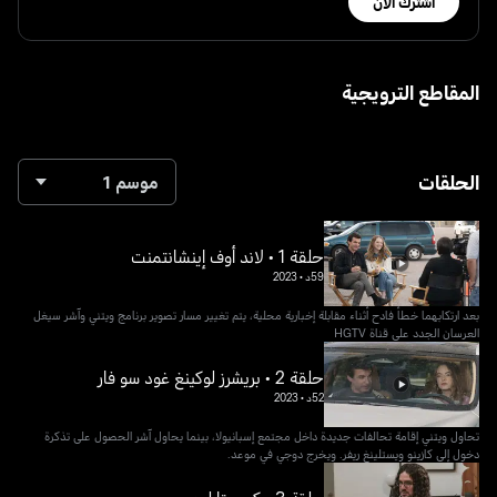
اشترك الآن
المقاطع الترويجية
الحلقات
موسم 1
حلقة 1 • لاند أوف إينشانتمنت
59د
•
2023
بعد ارتكابهما خطأ فادح أثناء مقابلة إخبارية محلية، يتم تغيير مسار تصوير برنامج ويتني وآشر سيغل
العرسان الجدد على قناة HGTV
حلقة 2 • بريشرز لوكينغ غود سو فار
52د
•
2023
تحاول ويتني إقامة تحالفات جديدة داخل مجتمع إسبانيولا، بينما يحاول آشر الحصول على تذكرة
دخول إلى كازينو ويستلينغ ريفر. ويخرج دوجي في موعد.