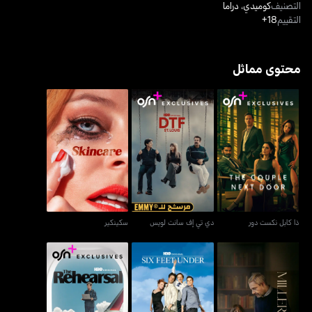
التصنيف
كوميدي
،
دراما
التقييم
18+
محتوى مماثل
ذا كابل نكست دور
دي تي إف سانت لويس
سكينكير
ذا كابل نكست دور
دي تي إف سانت لويس
سكينكير
ستة أقدام تحت الأرض -
ميلرز غيرل
ذا ريهيرسال
سكس فيت أندر