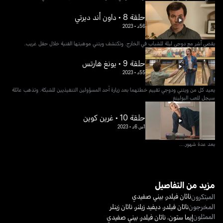
حلقة 8 • داون أند ديرتي
56د
•
2023
يقضي آشر مع دوجي ليلة للشباب في الخارج. وتكتشف ويتني موهبتها الفنية خلال حفل غريب.
حلقة 9 • يونغ هارتس
55د
•
2023
يعيد كل من ويتني ودوجي تقييم خطتهما بعد زيارة أحد المسؤولين التنفيذيين للشبكة. وتذهب عائلة
سيجل للعب البولينغ
حلقة 10 • غرين كوين
1س 6د
•
2023
بعد عدة شهور....
مزيد من التفاصيل
ناثان فيلدر
،
بيني صفيدي
المبتكرون
المخرجون
ناثان فيلدر
،
ديفيد زيلنر
،
ناثان زينلر
الممثلون
إيما ستون
،
ناثان فيلدر
،
بيني صفيدي