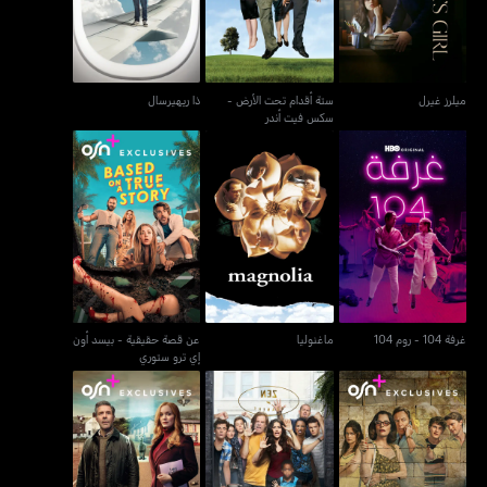
ميلرز غيرل
ستة أقدام تحت الأرض -
ذا ريهيرسال
سكس فيت أندر
عن قصة حقيقية - بيسد
غرفة 104 - روم 104
ماغنوليا
أون إي ترو ستوري
غرفة 104 - روم 104
ماغنوليا
عن قصة حقيقية - بيسد أون
إي ترو ستوري
اللوتس الأبيض - ذا وايت
شيمليس
سمول تاون، بيغ ستوري
لوتس