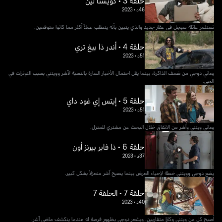
حلقة 3 • كويستا لين
46د
•
2023
تستثمر عائلة سيجل في عقار جديد والذي يتبين بأنه يتطلب عملاً أكثر مما كانوا متوقعين.
حلقة 4 • أندر ذا بيغ تري
51د
•
2023
يعاني دوجي من ضعف الذاكرة، بينما يقل احتمال الأخبار السارة بالنسبة لآشر وويتني بسبب التوترات في
الحي.
حلقة 5 • إيتس إي غود داي
51د
•
2023
يعاني ويتني وآشر من الاتفاق خلال البحث عن مشتري للمنزل.
حلقة 6 • ذا فاير بيرنز أون
37د
•
2023
يضع دوجي وويتني خطة لإحياء العرض بينما يصبح آشر منعزلاً بشكل كبير.
حلقة 7 • الحلقة 7
40د
•
2023
أصبح كل من ويتني وكارا متقاربين. ويشعر دوجي بظهور فرصة له عندما ينكشف ماضي آشر.