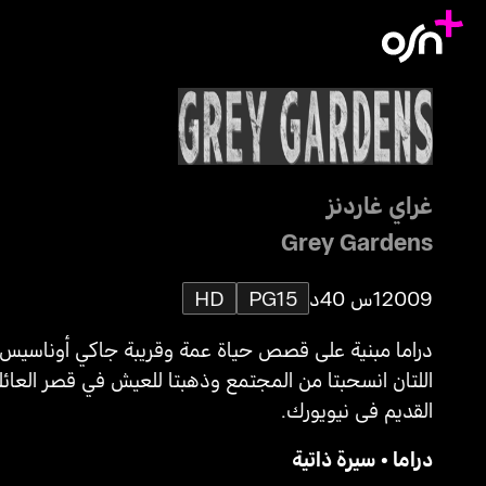
غراي غاردنز
Grey Gardens
2009
1س 40د
PG15
HD
دراما مبنية على قصص حياة عمة وقريبة جاكي أوناسيس
اللتان انسحبتا من المجتمع وذهبتا للعيش في قصر العائل
القديم في نيويورك.
دراما
•
سيرة ذاتية