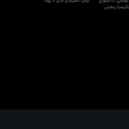
اتريسيا ريجيني