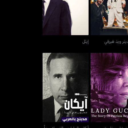
اي دينر ويذ هيرفي
إيثل
ينر ويذ هيرفي
إيثل
ي غوتشي: ذا ستوري
آيكان: الملياردير الذي لا يهدأ
ف باتريسيا ريجيني
غوتشي: ذا ستوري
آيكان: الملياردير الذي لا يهدأ