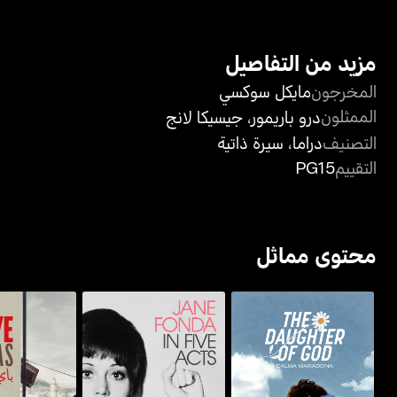
مزيد من التفاصيل
المخرجون
مايكل سوكسي
الممثلون
درو باريمور
،
جيسيكا لانج
التصنيف
دراما
،
سيرة ذاتية
التقييم
PG15
محتوى مماثل
ذا دوتر أوف غود: دلما