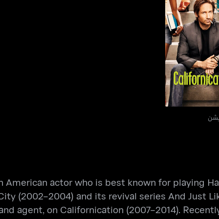
ليفورنكيشن
يشن
an American actor who is best known for playing Har
ity (2002–2004) and its revival series And Just Li
d agent, on Californication (2007–2014). Recently