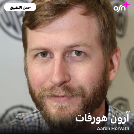
حمل التطبيق
آرون هورفات
Aaron Horvath