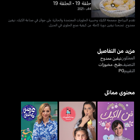
حلقة 19 • الحلقة 19
44د
•
2021
تقدم البرنامج مصممة الكيك وخبيرة الحلويات المعتمدة والحائزة على جوائز في صناعة الكيك، نيفين
ممدوح. تمنحنا نيفين دورة كاملة عن كيفية صنع الحلوى في المنزل.
مزيد من التفاصيل
الممثلون
نيفين ممدوح
التصنيف
طبخ
،
مخبوزات
التقييم
PG
محتوى مماثل
فن الكيك
بيت الحلويات
عجين وطحين