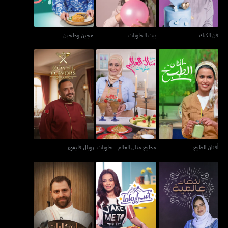
فن الكيك
بيت الحلويات
عجين وطحين
مطبخ منال العالم -
أفنان الطبخ
رويال فليفورز
حلويات
أفنان الطبخ
مطبخ منال العالم - حلويات
رويال فليفورز
نكهات عالمية
أسرار ماما
ابتكارات مروان