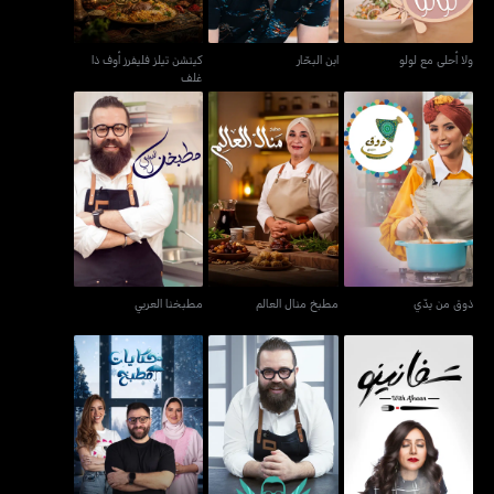
ولا أحلى مع لولو
ابن البحّار
كيتشن تيلز فليفرز أوف ذا
غلف
ذوق من يدّي
مطبخ منال العالم
مطبخنا العربي
ذوق من يدّي
مطبخ منال العالم
مطبخنا العربي
حكايات مطبخ: إصدار
تفانينو
شو بيحب الأورف
الشتاء