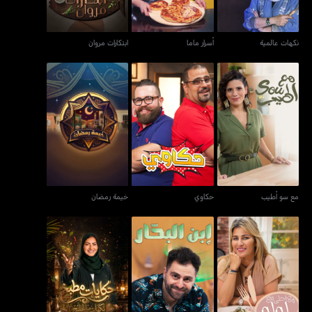
نكهات عالمية
أسرار ماما
ابتكارات مروان
مع سو أطيب
حكاوي
خيمة رمضان
مع سو أطيب
حكاوي
خيمة رمضان
كيتشن تيلز فليفرز أوف ذا
ولا أحلى مع لولو
ابن البحّار
غلف