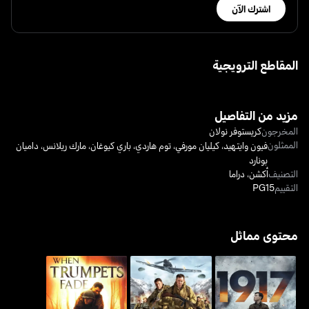
اشترك الآن
المقاطع الترويجية
مزيد من التفاصيل
المخرجون
كريستوفر نولان
الممثلون
فيون وايتهيد
،
كيليان مورفي
،
توم هاردي
،
باري كيوغان
،
مارك ريلانس
،
داميان
بونارد
التصنيف
أكشن
،
دراما
التقييم
PG15
محتوى مماثل