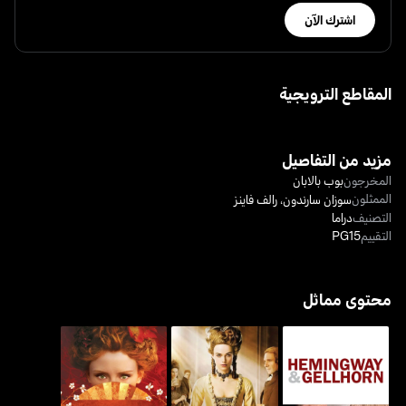
اشترك الآن
المقاطع الترويجية
مزيد من التفاصيل
المخرجون
بوب بالابان
الممثلون
سوزان سارندون
،
رالف فاينز
التصنيف
دراما
التقييم
PG15
محتوى مماثل
هامينغواي أند غيلهورن
ذا داتشيس
آز يو لايك إت