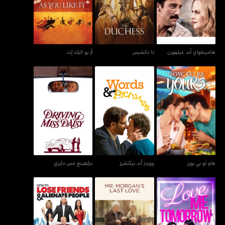
هامينغواي أند غيلهورن
ذا داتشيس
آز يو لايك إت
هاو تو بي يورز
ووردز آند بيكتشرز
درايفينغ مس دايزي
هاو تو بي يورز
ووردز آند بيكتشرز
درايفينغ مس دايزي
هاو تو لوز فريندس آند
لوف مي تومورو
مستر مورغانز لاست لوف