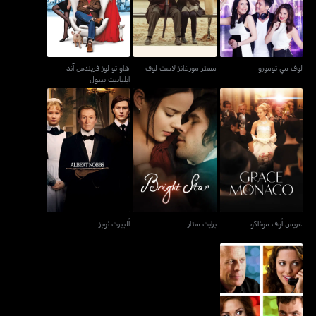
آيليانيت بيبول
لوف مي تومورو
مستر مورغانز لاست لوف
هاو تو لوز فريندس آند
آيليانيت بيبول
غريس أوف موناكو
برايت ستار
ألبيرت نوبز
غريس أوف موناكو
برايت ستار
ألبيرت نوبز
لاي ذا فيفوريت