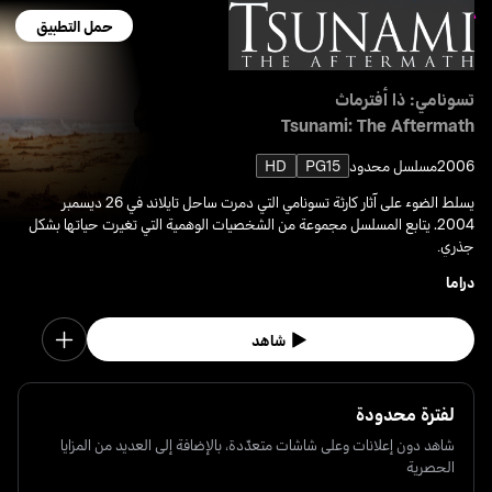
حمل التطبيق
تسونامي: ذا أفترماث
Tsunami: The Aftermath
2006
مسلسل محدود
PG15
HD
يسلط الضوء على آثار كارثة تسونامي التي دمرت ساحل تايلاند في 26 ديسمبر
2004. يتابع المسلسل مجموعة من الشخصيات الوهمية التي تغيرت حياتها بشكل
جذري.
دراما
شاهد
لفترة محدودة
شاهد دون إعلانات وعلى شاشات متعدّدة، بالإضافة إلى العديد من المزايا
الحصرية