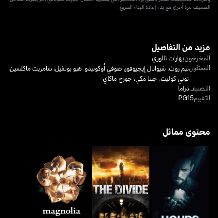
الضعيف مرة أخرى مع بدء إعادة البناء السريع.
مزيد من التفاصيل
المخرجون
بهارات نالوري
الممثلون
تيم روث
،
شيواتال إيجيوفور
،
صوفي أوكونيدو
،
هيو بونفيل
،
سامريت ماكلسين
،
توني كوليت
،
جينا مكي
،
جورج ماكاي
التصنيف
دراما
التقييم
PG15
محتوى مماثل
آورز
ذا ديفايد
ماغنوليا