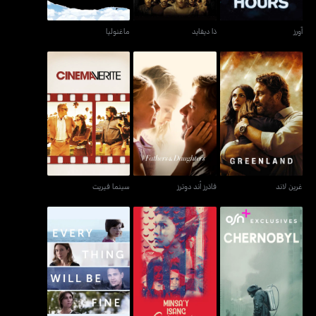
آورز
ذا ديفايد
ماغنوليا
غرين لاند
فاذرز أند دوترز
سينما فيريت
غرين لاند
فاذرز أند دوترز
سينما فيريت
تشرنوبيل
مينساي إيسانغ غامو-غامو
إيفري ثينغ ويل بي فاين