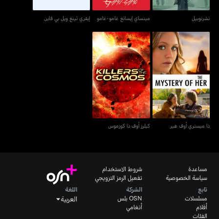
تشرنوبيل
مينساي إيسانغ غامو-غامو
إيفري ثينغ ويل بي فاين
ذا ميستري أوف هير
كيلرز أوف ذا كوزموس
ذا ميستري أوف هير
كيلرز أوف ذا كوزموس
مساعدة
شروط الاستخدام
سياسة الخصوصية
تفعيل الرمز الترويجي
تابع
الشركة
اللغة
مسلسلات
OSN بلس
العربية
أفلام
أنغامي
الفئات