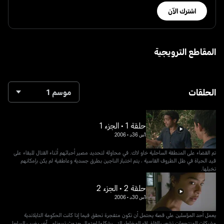
اشترك الآن
المقاطع الترويجية
الحلقات
موسم 1
حلقة 1 • الجزء 1
1س 36د
•
2006
تم القضاء على المنطقة الساحلية خاو لاك. في محاولة لتحديد مصير أحبائهم أثناء القتال للبقاء على
قيد الحياة في ظل الظروف القاسية ، يتم اختبار الناجين بطرق جسدية وعاطفية لم يكن بإمكانهم
تخيلها.
حلقة 2 • الجزء 2
1س 30د
•
2006
يعمل أحد المراسلين على قصة يحتمل أن تكون متفجرة تحقق فيما إذا كانت الحكومة التايلاندية
وشركات المنتجعات تشعر بالقلق إزاء المخاطر التي يشكلها احتمال حدوث تسونامي آخر يضرب الساحل