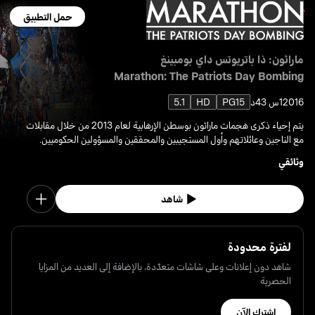
حمل التطبيق
ماراثون: ذا باتريوتس داي بومبينغ
Marathon: The Patriots Day Bombing
2016
1س 43د
PG15
HD
5.1
يتم إحياء ذكرى هجمات ماراثون بوسطن الإرهابية لعام 2013 من خلال مقابلات
مع الناجين وعائلاتهم وأول المستجيبين والمحققين والمسؤولين الحكوميين.
وثائقي
شاهد
لفترة محدودة
شاهد دون إعلانات وعلى شاشات متعدّدة، بالإضافة إلى العديد من المزايا
الحصرية
اشترك الآن