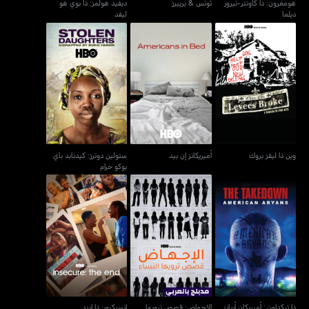
هومغرون: ذا كاونتر-تيرور
ثوتس & برييرز
ديفيد هولمز: ذا بوي هو
ديلما
ليفد
ستولين دوترز: كيدنابد باي
وين ذا ليفز بروك
أميريكانز إن بيد
بوكو حرام
وين ذا ليفز بروك
أميريكانز إن بيد
ستولين دوترز: كيدنابد باي
بوكو حرام
الإجهاض: قصص ترويها
ذا تيكداون : أميريكان أريانز
النساء - أبورشن: ستوريز
إنسيكيور: ذا إيند
ومن تل
ذا تيكداون : أميريكان أريانز
الإجهاض: قصص ترويها
إنسيكيور: ذا إيند