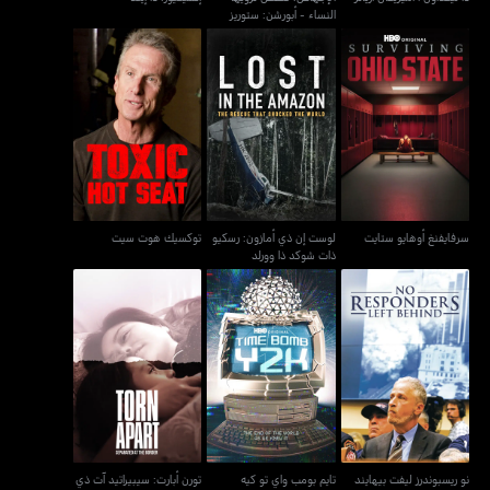
النساء - أبورشن: ستوريز
ومن تل
لوست إن ذي أمازون: رسكيو
سرفايفنغ أوهايو ستايت
توكسيك هوت سيت
ذات شوكد ذا وورلد
سرفايفنغ أوهايو ستايت
لوست إن ذي أمازون: رسكيو
توكسيك هوت سيت
ذات شوكد ذا وورلد
تورن أبارت: سيبيراتيد آت
نو ريسبوندرز ليفت بيهايند
تايم بومب واي تو كيه
ذي بوردر
نو ريسبوندرز ليفت بيهايند
تايم بومب واي تو كيه
تورن أبارت: سيبيراتيد آت ذي