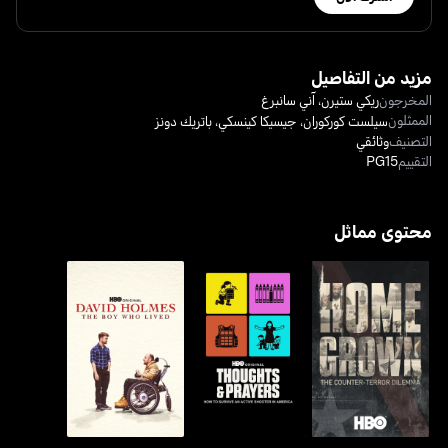
مزيد من التفاصيل
المخرجون
ريكي ستيرن
،
آني سانبرغ
الممثلون
سيلست كوركوران
،
جيسيكا كينسكي
،
باتريك دونز
التصنيف
وثائقي
التقييم
PG15
محتوى مماثل
هومغرون: ذا كاونتر-تيرور
ديفيد هولمز: ذا بوي هو
ثوتس & برييرز
ديلما
ليفد