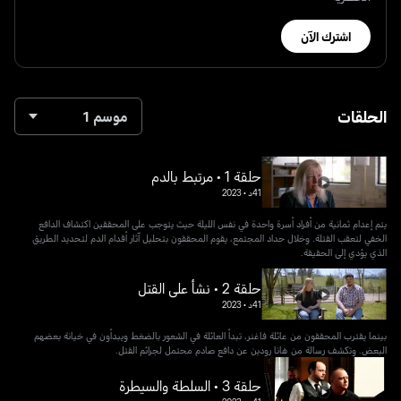
اشترك الآن
الحلقات
موسم 1
حلقة 1 • مرتبط بالدم
41د
•
2023
يتم إعدام ثمانية من أفراد أسرة واحدة في نفس الليلة حيث يتوجب على المحققين اكتشاف الدافع
الخفي لتعقب القتلة. وخلال حداد المجتمع، يقوم المحققون بتحليل آثار أقدام الدم لتحديد الطريق
الذي يؤدي إلى الحقيقة.
حلقة 2 • نشأ على القتل
41د
•
2023
بينما يقترب المحققون من عائلة فاغنر، تبدأ العائلة في الشعور بالضغط ويبدأون في خيانة بعضهم
البعض. وتكشف رسالة من هانا رودين عن دافع صادم محتمل لجرائم القتل.
حلقة 3 • السلطة والسيطرة