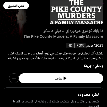
حمل التطبيق
ذا بايك كونتري ميردرز: إي فاميلي ماساكر
The Pike County Murders: A Family Massacre
2023
1 موسم
PG15
HD
يكشف أكبر تحقيق في جريمة قتل حدثت في تاريخ أوهايو عن جانب العنف الشرير
داخل مدينة صغيرة في أميركا، في قصة مشوقة مليئة بالأكاذيب والأسرار والخيانة.
وثائقي
•
جريمة
شاهد
لفترة محدودة
شاهد دون إعلانات وعلى شاشات متعدّدة، بالإضافة إلى العديد من المزايا
الحصرية