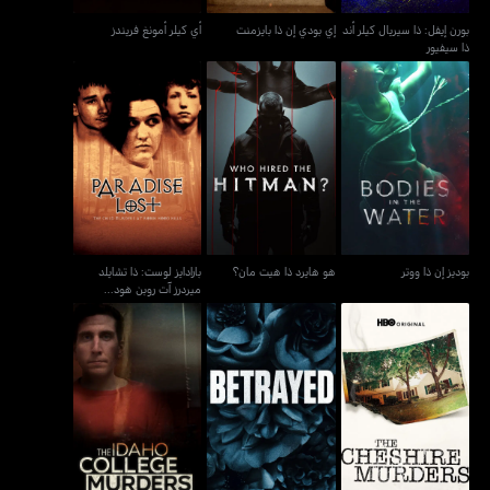
بورن إيفل: ذا سيريال كيلر أند
إي بودي إن ذا بايزمنت
أي كيلر أمونغ فريندز
ذا سيفيور
بارادايز لوست: ذا تشايلد
بوديز إن ذا ووتر
هو هايرد ذا هيت مان؟
ميردرز آت روبن هود...
بوديز إن ذا ووتر
هو هايرد ذا هيت مان؟
بارادايز لوست: ذا تشايلد
ميردرز آت روبن هود...
ذا شيشاير ميردرز
بترايد
ذا آيدهاو كولج ميردرز