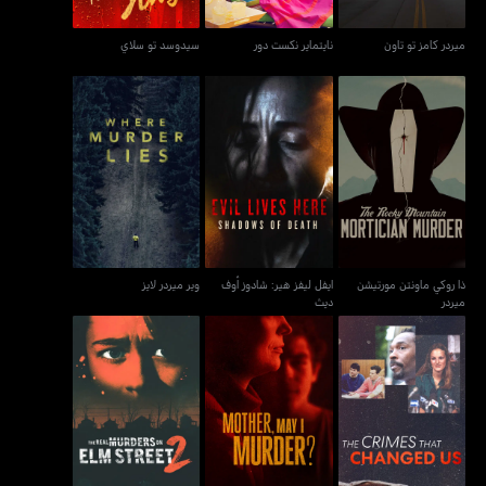
ميردر كامز تو تاون
نايتماير نكست دور
سيدوسد تو سلاي
ذا روكي ماونتن مورتيشن
ايفل ليفز هير: شادوز أوف
وير ميردر لايز
ميردر
ديث
ذا روكي ماونتن مورتيشن
ايفل ليفز هير: شادوز أوف
وير ميردر لايز
ميردر
ديث
ذا مينينديز براذرز: ذا كريمز
ذا ريل ميردرز أون إيلم
ماذر، ماي آي ميردر؟
ذات تشينجد أس
ستريت