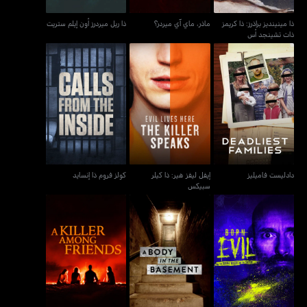
ذا مينينديز براذرز: ذا كريمز
ماذر، ماي آي ميردر؟
ذا ريل ميردرز أون إيلم ستريت
ذات تشينجد أس
إيفل ليفز هير: ذا كيلر
دادليست فاميليز
كولز فروم ذا إنسايد
سبيكس
دادليست فاميليز
إيفل ليفز هير: ذا كيلر
كولز فروم ذا إنسايد
سبيكس
بورن إيفل: ذا سيريال كيلر
إي بودي إن ذا بايزمنت
أي كيلر أمونغ فريندز
أند ذا سيفيور