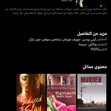
41د
•
2023
خلال محاكمة جورج فاغنر، تكشف شهادات مذهلة عن أسرار تهز المجتمع المتماسك. ويتم الكشف عن
دافع صادم تسبب في مقتل عائلة مكونة من ثمانية أفراد في أربع مواقع مختلفة وفي ليلة واحدة.
مزيد من التفاصيل
الممثلون
كيني رودين
،
جوزيف مورغان
،
بنجامين سوفير
،
جون باركر
التصنيف
وثائقي
،
جريمة
التقييم
PG15
محتوى مماثل
ميردر كامز تو تاون
نايتماير نكست دور
سيدوسد تو سلاي