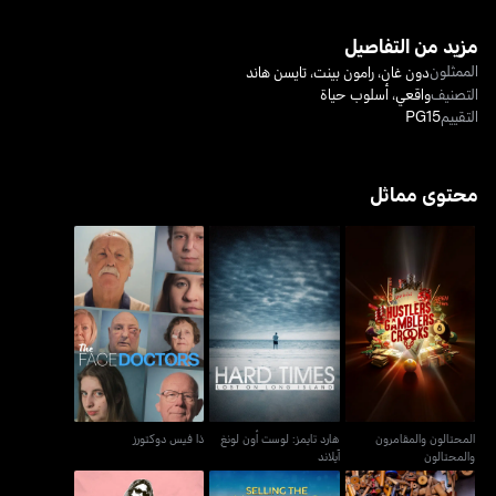
مزيد من التفاصيل
الممثلون
دون غان
،
رامون بينت
،
تايسن هاند
التصنيف
واقعي
،
أسلوب حياة
التقييم
PG15
محتوى مماثل
المحتالون والمقامرون
هارد تايمز: لوست أون لونغ
ذا فيس دوكتورز
والمحتالون
آيلاند
المحتالون والمقامرون
هارد تايمز: لوست أون لونغ
ذا فيس دوكتورز
والمحتالون
آيلاند