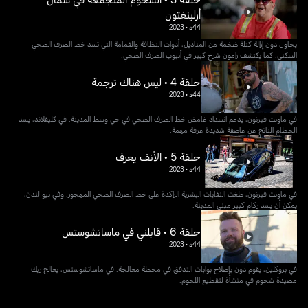
أرلينغتون
44د
•
2023
يحاول دون إزالة كتلة ضخمة من المناديل، أدوات النظافة والقمامة التي تسد خط الصرف الصحي
السكني. كما يكتشف رامون شرخ كبير في أنبوب الصرف الصحي.
حلقة 4 • ليس هناك ترجمة
44د
•
2023
في ماونت فيرنون، يدعم انسداد غامض خط الصرف الصحي في حي وسط المدينة. في كليفلاند، يسد
الحطام الناتج عن عاصفة شديدة غرفة مهمة.
حلقة 5 • الأنف يعرف
44د
•
2023
في ماونت فيرنون، طغت النفايات البشرية الراكدة على خط الصرف الصحي المهجور. وفي نيو لندن،
يمكن أن يسد ركام كبير مبنى المدينة.
حلقة 6 • قابلني في ماساتشوستس
44د
•
2023
في بروكلين، يقوم دون بإصلاح بوابات التدفق في محطة معالجة. في ماساتشوستس، يعالج ريك
مصيدة شحوم في منشأة لتقطيع اللحوم.