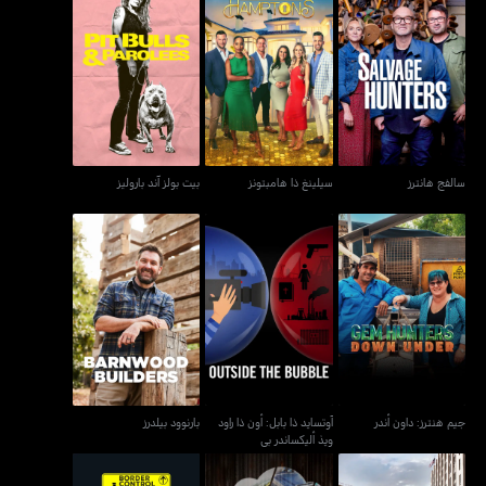
سالفج هانترز
سيلينغ ذا هامبتونز
بيت بولز آند باروليز
سالفج هانترز
سيلينغ ذا هامبتونز
بيت بولز آند باروليز
آوتسايد ذا بابل: أون ذا راود
جيم هنترز: داون أندر
بارنوود بيلدرز
ويذ أليكساندر بي
جيم هنترز: داون أندر
آوتسايد ذا بابل: أون ذا راود
بارنوود بيلدرز
ويذ أليكساندر بي