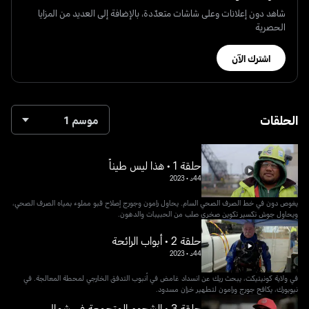
شاهد دون إعلانات وعلى شاشات متعدّدة، بالإضافة إلى العديد من المزايا
الحصرية
اشترك الآن
الحلقات
موسم 1
حلقة 1 • هذا ليس طيناً
44د
•
2023
يغوص دون في خط الصرف الصحي السام. يحاول رامون وجورج إصلاح قبو مملوء بمياه الصرف الصحي،
ويحاول جوش تكسير تكوين صخري صلب من الحبيبات والدهون.
حلقة 2 • أبواب الرائحة
44د
•
2023
في ولاية كونيتيكت، يبحث ريك عن انسداد غامض في أنبوب التدفق الخارجي لمحطة المعالجة. في
نيويورك، يكافح جورج ورامون لتطهير خزان مسدود.
حلقة 3 • الشحوم المتجمعة في شمال