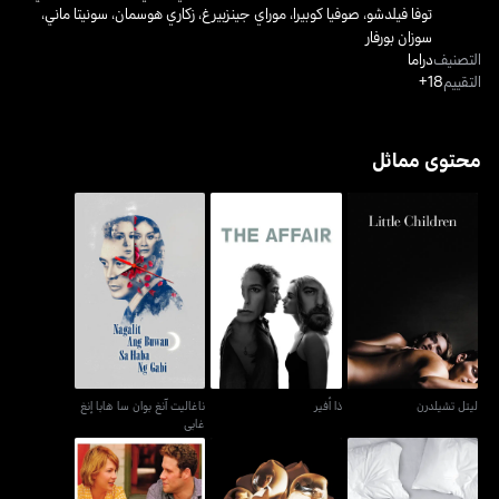
توفا فيلدشو
،
صوفيا كوبيرا
،
موراي جينزبيرغ
،
زكاري هوسمان
،
سونيتا ماني
،
سوزان بورفار
التصنيف
دراما
التقييم
18+
محتوى مماثل
ناغاليت آنغ بوان سا هابا إنغ
ليتل تشيلدرن
ذا أفير
غابي
ليتل تشيلدرن
ذا أفير
ناغاليت آنغ بوان سا هابا إنغ
غابي