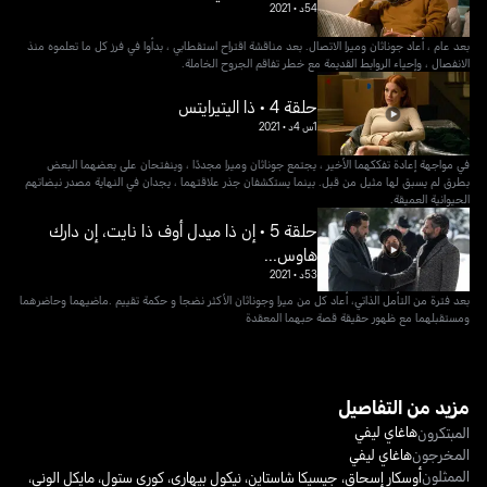
54د
•
2021
بعد عام ، أعاد جوناثان وميرا الاتصال. بعد مناقشة اقتراح استقطابي ، بدأوا في فرز كل ما تعلموه منذ
الانفصال ، وإحياء الروابط القديمة مع خطر تفاقم الجروح الخاملة.
حلقة 4 • ذا اليتيرايتس
1س 4د
•
2021
في مواجهة إعادة تفككهما الأخير ، يجتمع جوناثان وميرا مجددًا ، وينفتحان على بعضهما البعض
بطرق لم يسبق لها مثيل من قبل. بينما يستكشفان جذر علاقتهما ، يجدان في النهاية مصدر نبضاتهم
الحيوانية العميقة.
حلقة 5 • إن ذا ميدل أوف ذا نايت، إن دارك
هاوس...
53د
•
2021
بعد فترة من التأمل الذاتي، أعاد كل من ميرا وجوناثان الأكثر نضجا و حكمة تقييم .ماضيهما وحاضرهما
ومستقبلهما مع ظهور حقيقة قصة حبهما المعقدة
مزيد من التفاصيل
هاغاي ليفي
المبتكرون
المخرجون
هاغاي ليفي
الممثلون
أوسكار إسحاق
،
جيسيكا شاستاين
،
نيكول بيهاري
،
كوري ستول
،
مايكل الوني
،