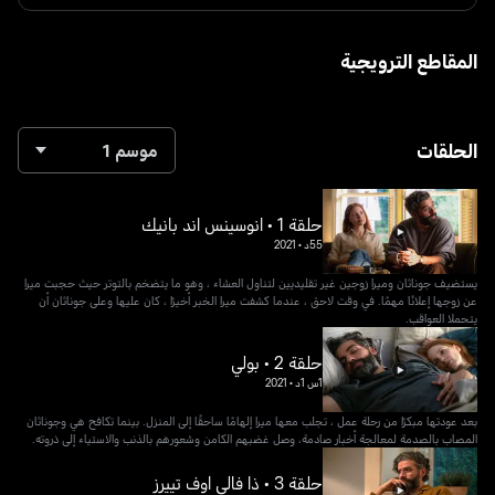
المقاطع الترويجية
الحلقات
موسم 1
حلقة 1 • انوسينس اند بانيك
55د
•
2021
يستضيف جوناثان وميرا زوجين غير تقليديين لتناول العشاء ، وهو ما يتضخم بالتوتر حيث حجبت ميرا
عن زوجها إعلانًا مهمًا. في وقت لاحق ، عندما كشفت ميرا الخبر أخيرًا ، كان عليها وعلى جوناثان أن
يتحملا العواقب.
حلقة 2 • بولي
1س 1د
•
2021
بعد عودتها مبكرًا من رحلة عمل ، تجلب معها ميرا إلهامًا ساحقًا إلى المنزل. بينما تكافح هي وجوناثان
المصاب بالصدمة لمعالجة أخبار صادمة، وصل غضبهم الكامن وشعورهم بالذنب والاستياء إلى ذروته.
حلقة 3 • ذا فالي اوف تييرز