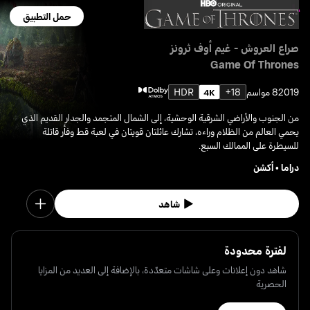
حمل التطبيق
صراع العروش - غيم أوف ثرونز
Game Of Thrones
2019
8 مواسم
18+
HDR
من الجنوب والأراضي الشرقية الوحشية، إلى الشمال المتجمد والجدار القديم الذي
يحمي العالم من الظلام وراءه، تشارك عائلتان قويتان في لعبة قط وفأر قاتلة
للسيطرة على الممالك السبع.
دراما
•
أكشن
شاهد
لفترة محدودة
شاهد دون إعلانات وعلى شاشات متعدّدة، بالإضافة إلى العديد من المزايا
الحصرية