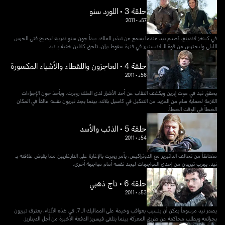
حلقة 3 • اللورد سنو
57د
•
2011
في كينغز لاندينغ، يُصدم نيد عندما يسمع عن تبذير الملك. يبدأ جون سنو تدريبه ليصبح فتى الحرس
الليلي وليحترس من قوة الـ لانيستيرز في فترة سقوط بران، تلحق كاتلين خفية بـ نيد
حلقة 4 • العاجزون واللقطاء والأشياء المكسورة
56د
•
2011
يحقق نيد في موت إيرين ويكشف النقاب عن أحد الأشرار لدى الملك روبرت. ويأخذ جون الإجراءات
اللازمة لحماية سام من المزيد من التنكيل في كاسيل بلاك، بينما يجد تيريون نفسه عالقاً في المكان
الخطأ في الوقت الخطأ.
حلقة 5 • الذئب والأسد
54د
•
2011
مغتاظاً من تحالف الدانيريز مع الدوثراكيس، يأمر روبرت بالإغارة على التارغاريين مما يقوض علاقته بـ
نيد. يهرب تيريون من إحدى المواجهات ليجد نفسه أمام مواجهة أخرى.
حلقة 6 • تاج ذهبي
53د
•
2011
يصدر نيد مرسوماً يمكن أن يتسبب بعواقب وخيمة على المماليك الـ 7. في هذه الأثناء، يعترف تيريون
بجرائمه ويطلب محاكمة عن طريق المعركة بينما يتلقى فيسريز الدفعة الأخيرة من أجل الديناريز.