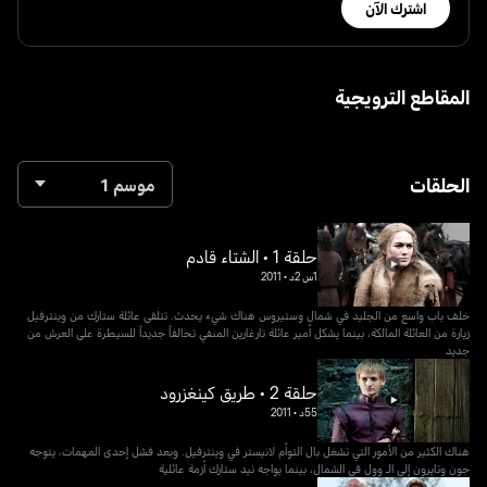
اشترك الآن
المقاطع الترويجية
الحلقات
موسم 1
حلقة 1 • الشتاء قادم
1س 2د
•
2011
خلف باب واسع من الجليد في شمال وستيروس هناك شيء يحدث. تتلقى عائلة ستارك من وينترفيل
زيارة من العائلة المالكة، بينما يشكل أمير عائلة تارغارين المنفي تحالفاً جديداً للسيطرة على العرش من
جديد
حلقة 2 • طريق كينغزرود
55د
•
2011
هناك الكثير من الأمور التي تشغل بال التوأم لانيستر في وينترفيل. وبعد فشل إحدى المهمات، يتوجه
جون وتايرون إلى الـ وول في الشمال، بينما يواجه نيد ستارك أزمة عائلية