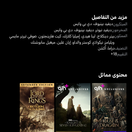
مزيد من التفاصيل
ديفيد بينيوف
،
دي بي وايس
المبتكرون
المخرجون
ديفيد نيوتر
،
ديفيد بينيوف
،
دي بي وايس
الممثلون
بيتر دينكلاج
،
لينا هيدي
،
إميليا كلارك
،
كيت هارينجتون
،
صوفي تيرنر
،
مايسي
ويليامز
،
نيكولاي كوستر والداو
،
إيان غلين
،
ميغيل سابوشنك
التصنيف
دراما
،
أكشن
التقييم
18+
محتوى مماثل
إي نايت أوف ذا سيفن
هاوس أوف ذا دراغون - آل
كينغدومز-فارس من
سيد الخواتم: عودة الملك
التنين
الممالك السبع