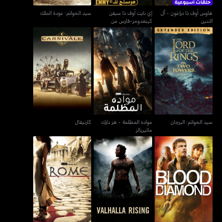
هاوس أوف ذا دراغون - آل
إي نايت أوف ذا سيفن
سيد الخواتم: عودة الملك
التنين
كينغدومز-فارس من
الممالك السبع
مواده المظلمة - هز دارك
سيد الخواتم: البرجان
كارنيفال
ماتيريالز
سيد الخواتم: البرجان
مواده المظلمة - هز دارك
كارنيفال
ماتيريالز
بلود دايموند
فالهالا رايزينغ
روم