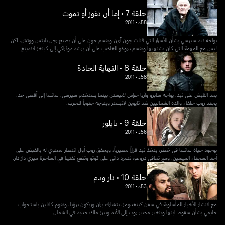
حلقة 7 • إما أن تفوز أو تموت
58د
•
2011
يواجه نيد سيرسي بشأن الأسرار التي قتلت جون آرين ويقسم جون على أن يصبح رجل نايتس ووتش، لكن
ليس مع المهمة التي كان يشتهيها ويقسم دروغو الغاضب على أن يرشد دوثراكي إلى كينغز لاندينغ.
حلقة 8 • النهاية الحادة
58د
•
2011
بعد القبض على نيد، يواجه سابرو وآريا حراس لانيستر، بينما يستخدم سيرسي، سانسا إلى أقصى حد.
يجند روب حلفاء والده الشماليين ضد تايوين لانيستر ويتوجه جنوباً للحرب.
حلقة 9 • بايلور
56د
•
2011
بوجود حياة سانسا في خطر، يتخذ نيد قراراً مصيرياً، ويحقق روب أول انتصار معنوي له بالقبض على
أحد السجناء المهمين. ومع تعافي دروغو، تتمرد داني على كوثو وتضع ثقتها في الساحرة ميري داز دار.
حلقة 10 • نار ودم
53د
•
2011
مع انتشار الأخبار المأساوية في سفن كينغدومز، يتشارك بران وريكون برؤيا، وتقوم كاتلين باستجواب
جايمي بشأن سقوط ابنها ويتغير مصير روب إلى الأبد ويبرز ملك جديد في الشمال.