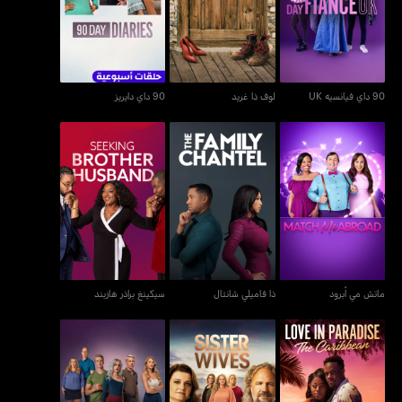
90 داي فيانسيه UK
لوف ذا غريد
90 داي دايريز
90 داي فيانسيه UK
لوف ذا غريد
90 داي دايريز
ماتش مي أبرود
ذا فاميلي شانتال
سيكينغ براذر هازبند
ماتش مي أبرود
ذا فاميلي شانتال
سيكينغ براذر هازبند
90 داي فيانسيه: لوف إن
سيستر وايفز
ولكم تو بلاثفيل