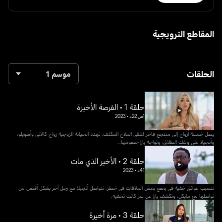
المقاطع الترويجية
الحلقات
موسم 1
حلقة 1 • الفرصة الأخيرة
1س 22د
•
2023
يصل خمسة أزواج إلى منتجع فاخر لتلقي العلاج المكثف. تهدد الخيانة الزوجية زواج كالاني وأسويلو،
وأنجيلا على وشك الطلاق، وتواجه يارا خصومها..
حلقة 2 • الأخير الذي مات
41د
•
2023
تتسبب عوائق خفية في وضع بعض العلاقات في خطر. تتواصل أنجيلا مع رجل آخر بشكل أفضل من
تواصلها مع مايكل، وتكشف يارا عن سر كانت تخفيه.
حلقة 3 • مرة أخيرة