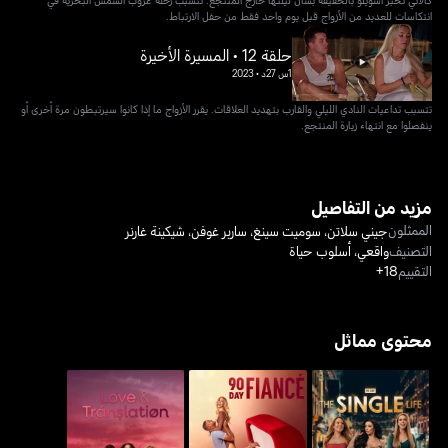
انتكاسات للعديد من الأزواج قبل يوم واحد فقط من حفل الارتباط.
حلقة 12 • المسيرة الأخيرة
1س 27د
•
2023
تتسبب تداعيات النادي الليلي والقارب بتهديد العلاقات. يقرر الأزواج ما إذا كانوا سيرتبطون مرة أخرى أو
ينفصلوا مع انتهاء زيارة المنتجع.
مزيد من التفاصيل
الممثلون
جيني سلاتن
،
سوميت سينغ
،
ساربر غوفن
،
شيكينة غارنر
التصنيف
واقعي
،
أسلوب حياة
التقييم
18+
محتوى مماثل