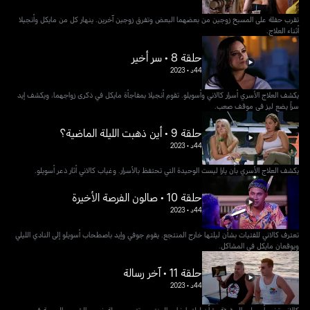
تقرب حفلة على المسبح زوجين من بعضهما البعض وتفرق زوجين آخرين. ينهار كل من مايكل وأنجيلا
أثناء العلاج.
حلقة 8 • سر أخير
44د
•
2023
يكشف العلاج الأسري أسرار كالاني وأسويلو. تقوم أنجيلا بمفاجأة مايكل ​​في ذكرى زواجهما، ويكشف إيد
سراً يضع ليز في موقف صعب.
حلقة 9 • أين ذهبت الليلة الماضية؟
44د
•
2023
يكشف العلاج الأسري بأن يارا ليست الوحيدة التي تحتفظ بالأسرار. وغياب كالاني أثار ذعر أسويلو.
حلقة 10 • صالون الفرصة الأخيرة
44د
•
2023
تعترف كالاني للفتيات بشأن ليلتها خارج المنتجع. يقوم جوفي وإيد باصطحاب أسويلو إلى النادي الليلي
ويوقعان مايكل ​​في المشاكل.
حلقة 11 • آخر رسالة
44د
•
2023
كالاني تخبر أسويلو بالحقيقة بشأن ليلتها خارج المنتجع. تتسبب رحلة غروب الشمس البحرية في