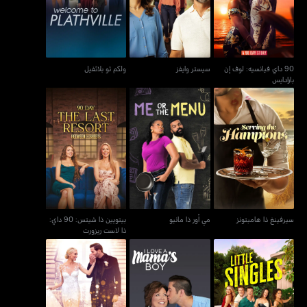
بارادايس
90 داي فيانسيه: لوف إن
سيستر وايفز
ولكم تو بلاثفيل
بارادايس
بيتويين ذا شيتس: 90 داي:
سيرفينغ ذا هامبتونز
مي أور ذا مانيو
ذا لاست ريزورت
سيرفينغ ذا هامبتونز
مي أور ذا مانيو
بيتويين ذا شيتس: 90 داي:
ذا لاست ريزورت
طارق آند هيذر: ذا بيغ آي
ليتل سينجلز
آي لوف أيه ماماز بوي
دو