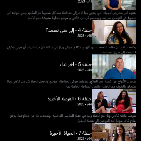
41د
•
2023
تتقوم ليز بتحريض أنجيلا، التي ينتهي بها الأمر إلى مناقشة مشاكل غضبها مع الدكتور جاني. تواجه ليز
صعوبة في التواصل مع إيد، وويخطو كل من كالاني وأسويلو خطوة مترددة نحو الأمام.
حلقة 4 • إلى متى تصمد؟
46د
•
2023
يكشف علاج عن نقاط الضعف لدى الأزواج. يكافح جوفي ويارا لكي يتفاهمان بينما يبدو أن مولي وكيلي
قد وصلا إلى طريق مسدود.
حلقة 5 • آخر نداء
44د
•
2023
يتحدث الأزواج عن كيفية سير العلاج. يخطط جوفي لمفاجئة أسويلو، وتجعل أنجيلا كل من كالاني ويارا
يشعران بالخوف مما تخفيه ملابس السباحة الخاصة بها.
حلقة 6 • الفرصة الأخيرة
44د
•
2023
تتوطد علاقة كالاني ويارا مع أنجيلا وليز في حفلة للملابس الداخلية، وتتحدث يارا عن مخاوفها. يدفع
علاج كاما سوترا أحد الزوجين إلى نقطة الانهيار.
حلقة 7 • الحياة الأخيرة
44د
•
2023