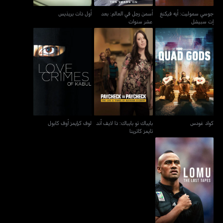
جوسي سموليت: أيه فيكنغ
أسمن رجل في العالم: بعد
أول ذات بريذيس
إت سبيشل
عشر سنوات
بايباك تو بايباك: ذا لايف أند
كواد غودس
لوف كرايمز أوف كابول
تايمز كاترينا
كواد غودس
بايباك تو بايباك: ذا لايف أند
لوف كرايمز أوف كابول
تايمز كاترينا
لومو: ذا لوست تيبس