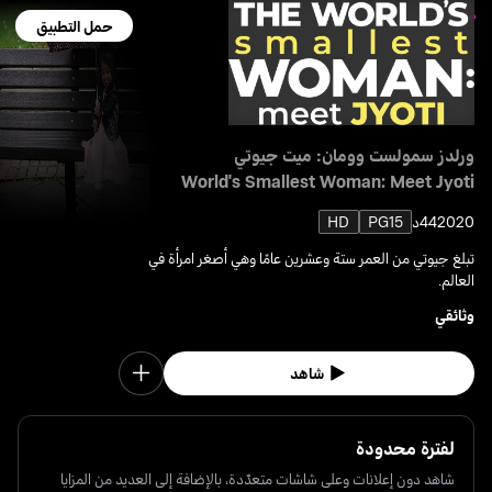
حمل التطبيق
ورلدز سمولست وومان: ميت جيوتي
World's Smallest Woman: Meet Jyoti
2020
44د
PG15
HD
تبلغ جيوتي من العمر ستة وعشرين عامًا وهي أصغر امرأة في
العالم.
وثائقي
شاهد
لفترة محدودة
شاهد دون إعلانات وعلى شاشات متعدّدة، بالإضافة إلى العديد من المزايا