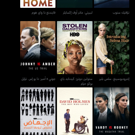
ترافيك ستوب
لبيرتي: ماذر أوف إكسايلز
فايندنغ ذا واي هوم
ستولين دوترز: كيدنابد باي
إنتروديوسينغ، سلمى بلير
جوني x أمبر: ذا يو إس. ترايل
بوكو حرام
إنتروديوسينغ، سلمى بلير
ستولين دوترز: كيدنابد باي
جوني x أمبر: ذا يو إس. ترايل
بوكو حرام
الإجهاض: قصص ترويها
فيندي X روني: ذا واغاثا
ديفيد هولمز: ذا بوي هو
النساء - أبورشن: ستوريز
ترايل
ليفد
ومن تل