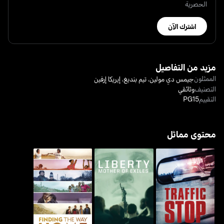
الحصرية
اشترك الآن
مزيد من التفاصيل
الممثلون
جيمس دي مولين
،
تيم بنديغ
،
إيريكا إرفين
التصنيف
وثائقي
التقييم
PG15
محتوى مماثل
ترافيك ستوب
لبيرتي: ماذر أوف إكسايلز
فايندنغ ذا واي هوم