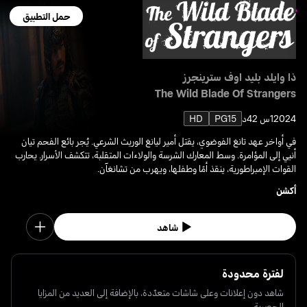
حمل التطبيق
ذا وايلد بليد اوف سترينجرز
The Wild Blade Of Strangers
2024
1س 42د
PG15
HD
في أواخر عهد تانغ الفوضوي، يقتل أمير ليانغ الوريث الشرعي. يُجر بائع الفحم تيان
أنيي إلى المؤامرة. وسط المعارك الشرسة والولاءات المتقلبة، تتكشف الأسرار. يحارب
القوات الإمبراطورية، ينقذ أمًا وطفلها، ويهرب من تشانغآن.
أكشن
شاهد
لفترة محدودة
شاهد دون إعلانات وعلى شاشات متعدّدة، بالإضافة إلى العديد من المزايا
الحصرية