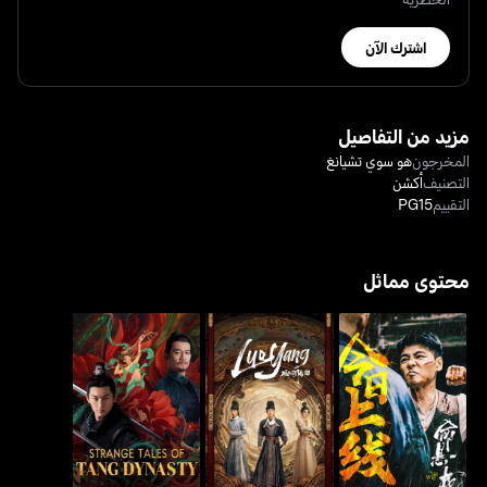
اشترك الآن
مزيد من التفاصيل
المخرجون
هو سوي تشيانغ
التصنيف
أكشن
التقييم
PG15
محتوى مماثل
ذا أولد واي
لوو يانغ
حكايات غريبة من أسرة تانغ