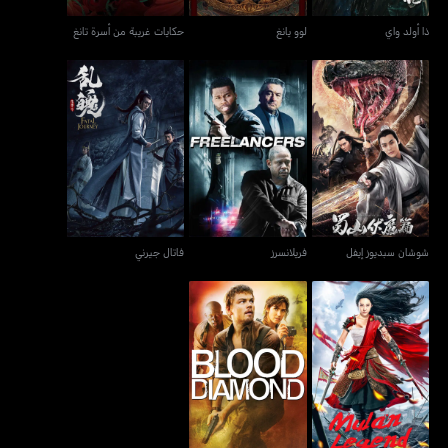
ذا أولد واي
لوو يانغ
حكايات غريبة من أسرة تانغ
شوشان سبديوز إيفل
فريلانسرز
فاتال جيرني
شوشان سبديوز إيفل
فريلانسرز
فاتال جيرني
مولان ليجند
بلود دايموند