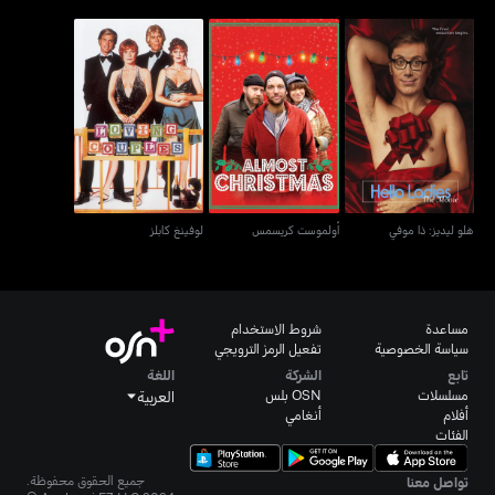
هلو ليديز: ذا موفي
أولموست كريسمس
لوفينغ كابلز
هلو ليديز: ذا موفي
أولموست كريسمس
لوفينغ كابلز
مساعدة
شروط الاستخدام
سياسة الخصوصية
تفعيل الرمز الترويجي
تابع
الشركة
اللغة
مسلسلات
OSN بلس
العربية
أفلام
أنغامي
الفئات
جميع الحقوق محفوظة.
تواصل معنا