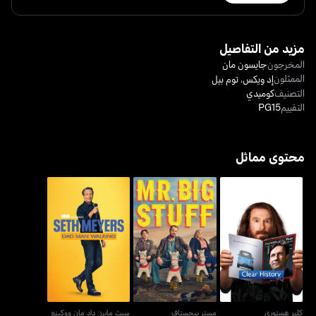
مزيد من التفاصيل
المخرجون
جايسون مان
الممثلون
إد ويكس
،
توم بيل
التصنيف
كوميدي
التقييم
PG15
محتوى مماثل
كلير هستوري
مستر بيجستاف
سيث مايرز: داد مان ووكينغ
كلير هستوري
مستر بيجستاف
سيث مايرز: داد مان ووكينغ