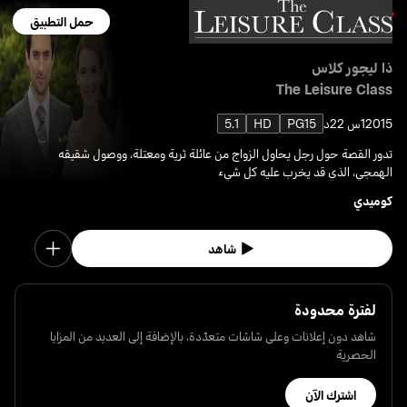
حمل التطبيق
ذا ليجور كلاس
The Leisure Class
2015
1س 22د
PG15
HD
5.1
تدور القصة حول رجل يحاول الزواج من عائلة ثرية ومعتلة، ووصول شقيقه
الهمجي، الذي قد يخرب عليه كل شيء
كوميدي
شاهد
لفترة محدودة
شاهد دون إعلانات وعلى شاشات متعدّدة، بالإضافة إلى العديد من المزايا
الحصرية
اشترك الآن