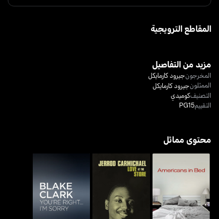
المقاطع الترويجية
مزيد من التفاصيل
المخرجون
جيرود كارمايكل
الممثلون
جيرود كارمايكل
التصنيف
كوميدي
التقييم
PG15
محتوى مماثل
جيرود كارمايكل: لوف أت ذا
بلايك كلارك: يور رايت... آيم
أميريكانز إن بيد
ستور
سوري