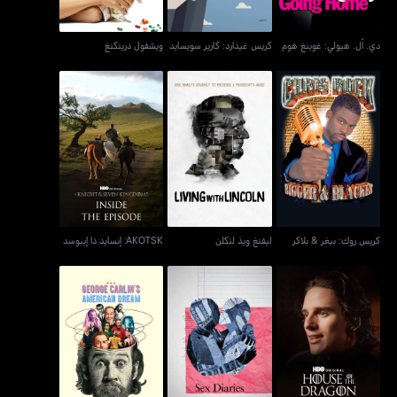
دي. أل. هيولي: غوينغ هوم
كريس غيذارد: كارير سويسايد
ويشفول درينكنغ
كريس روك: بيغر & بلاكر
ليفنغ ويذ لنكلن
AKOTSK: إنسايد ذا إيبوسد
كريس روك: بيغر & بلاكر
ليفنغ ويذ لنكلن
AKOTSK: إنسايد ذا إيبوسد
هاوس أوف ذا دراغون:
سيكس دايريز
جورج كارلنز أميركن دريم
إنسايد ذا إبيسود