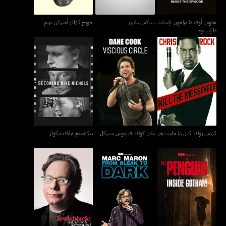
هاوس أوف ذا دراغون: إنسايد
سيكس دايريز
جورج كارلنز أميركن دريم
ذا إبيسود
كريس روك: كيل ذا
داين كوك: فيشوس سيركل
بيكامينغ مايك نيكولز
ماسينجر
كريس روك: كيل ذا ماسينجر
داين كوك: فيشوس سيركل
بيكامينغ مايك نيكولز
مارك مارون: فروم بليك تو
لويس بلاك: ريد، وايت آند
ذا بينغوين: إنسايد جوثام
دارك
سكرود