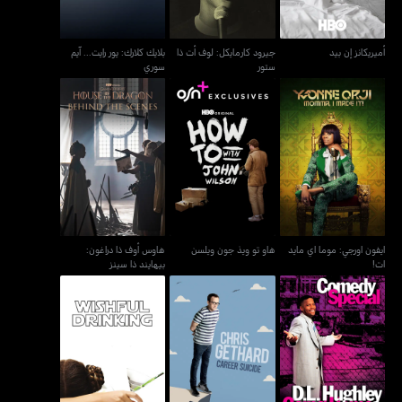
أميريكانز إن بيد
جيرود كارمايكل: لوف أت ذا
بلايك كلارك: يور رايت... آيم
ستور
سوري
ايفون اورجي: موما اي مايد
هاوس أوف ذا دراغون:
هاو تو ويذ جون ويلسن
ات!
بيهايند ذا سينز
ايفون اورجي: موما اي مايد
هاو تو ويذ جون ويلسن
هاوس أوف ذا دراغون:
ات!
بيهايند ذا سينز
كريس غيذارد: كارير
دي. أل. هيولي: غوينغ هوم
ويشفول درينكنغ
سويسايد