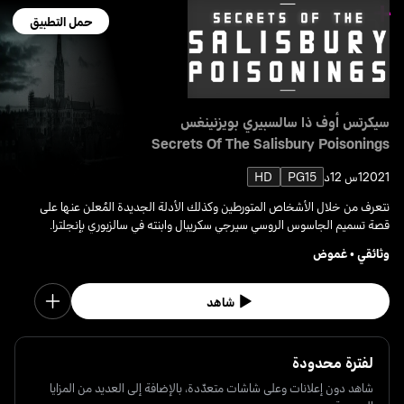
حمل التطبيق
سيكرتس أوف ذا سالسبيري بويزنينغس
Secrets Of The Salisbury Poisonings
2021
1س 12د
PG15
HD
نتعرف من خلال الأشخاص المتورطين وكذلك الأدلة الجديدة المُعلن عنها على
قصة تسميم الجاسوس الروسي سيرجي سكريبال وابنته في سالزبوري بإنجلترا.
وثائقي
•
غموض
شاهد
لفترة محدودة
شاهد دون إعلانات وعلى شاشات متعدّدة، بالإضافة إلى العديد من المزايا