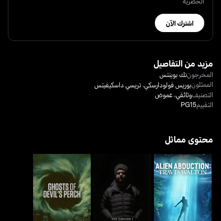
الحصرية
اشترك الآن
مزيد من التفاصيل
المخرجون
نك بوينتس
الممثلون
بوريس فولودارسكي
،
تريسي داسكيفيتس
التصنيف
وثائقي
،
غموض
التقييم
PG15
محتوى مماثل
أليين أبداكشن: ترافس وولتن
جاك أوزبورنز بيريد بلودلاينز
غوستس أوف ديفلز بيرتش