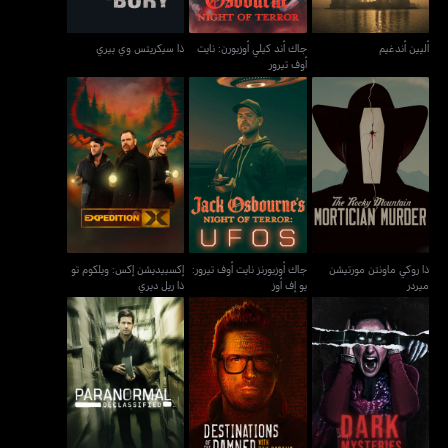
أليين أندغيم
جاك أند كيلي أوزبورن: نايت
ذا سيكريتس وي بيري
أوف تيرور
ذا روكي ماونتن مورتيشن
جاك أوزبورنز نايت أوف
إكسبيديشن إكس: ويلكوم تو
ميردر
تيرور: يو إف أوز
ذا ريل ديري
ذا روكي ماونتن مورتيشن
جاك أوزبورنز نايت أوف تيرور:
إكسبيديشن إكس: ويلكوم تو
ميردر
يو إف أوز
ذا ريل ديري
ديستينيشنز أوف ذا دامند
دارك ميستريز: أنّون ستوريز
بارانورمال ديكلاسيفايد
ويذ زاك باغانز