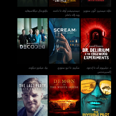
دارك ميستريز: أنّون ستوريز
ديستينيشنز أوف ذا دامند
بارانورمال ديكلاسيفايد
ويذ زاك باغانز
د. ديليريوم أند ذا إدجود
سكريم: ذا ترو ستوري
براد ميلتزرز ديكودد
إكسبيرمنتس
د. ديليريوم أند ذا إدجود
سكريم: ذا ترو ستوري
براد ميلتزرز ديكودد
إكسبيرمنتس
ذا لاست بارتي: ديث أون
ذا إنفيزبل بايلوت
ديمن ان ذا وايت هاوس
تريسكو