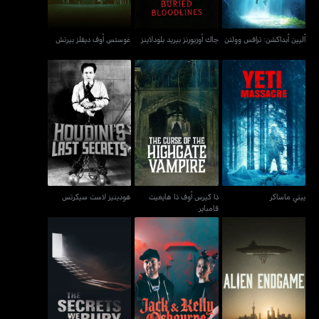
أليين أبداكشن: ترافس وولتن
جاك أوزبورنز بيريد بلودلاينز
غوستس أوف ديفلز بيرتش
ذا كيرس أوف ذا هايغيت
ييتي ماساكر
هودينيز لاست سيكرتس
فامباير
ييتي ماساكر
ذا كيرس أوف ذا هايغيت
هودينيز لاست سيكرتس
فامباير
جاك أند كيلي أوزبورن: نايت
أليين أندغيم
ذا سيكريتس وي بيري
أوف تيرور