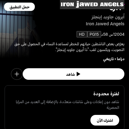
حمل التطبيق
آيرون جاويد إينجلز
Iron Jawed Angels
2004
1س 58د
PG15
HD
يعرّض بعض الناشطين حياتهم للخطر لمساعدة النساء في الحصول على حق
التصويت، ويكسبون لقب "ذا آيرون جاويد إينجلز".
دراما
•
تاريخي
شاهد
لفترة محدودة
شاهد دون إعلانات وعلى شاشات متعدّدة، بالإضافة إلى العديد من المزايا
الحصرية
اشترك الآن