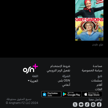
غراي غاردنز
غراي غاردنز
مساعدة
شروط الاستخدام
سياسة الخصوصية
تفعيل الرمز الترويجي
تابع
الشركة
اللغة
مسلسلات
OSN بلس
العربية
أفلام
أنغامي
الفئات
جميع الحقوق محفوظة.
تواصل معنا
Anghami FZ LLC 2024 ©