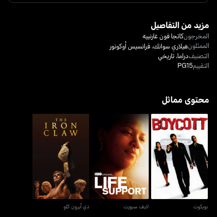
مزيد من التفاصيل
المخرجون
كاتجا فون غارنييه
الممثلون
هيلاري سوانك
،
فرانسيس أوكونور
التصنيف
دراما
،
تاريخي
التقييم
PG15
محتوى مماثل
بويكوت
لايف سبورت
ذي آيرون كلو
بويكوت
لايف سبورت
ذي آيرون كلو