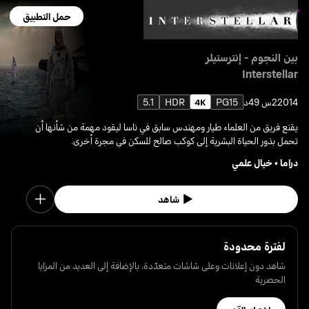
حمل التطبيق
بين النجوم - إنترستيلر
Interstellar
2014
2س 49د
PG15
HDR
5.1
يقنع فريق من العلماء طيار ومهندس سابق في ناسا ليقود مهمة من شأنها أن
تحمل بذور الحياة البشرية إلى كوكب صالح للسكن في مجرة أخرى.
دراما
•
خيال علمي
شاهد
لفترة محدودة
شاهد دون إعلانات وعلى شاشات متعدّدة، بالإضافة إلى العديد من المزايا
الحصرية