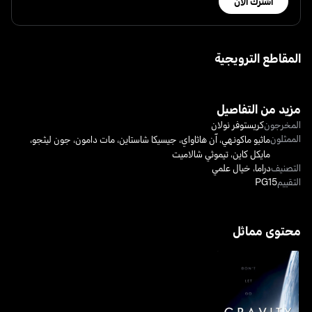
اشترك الآن
المقاطع الترويجية
مزيد من التفاصيل
المخرجون
كريستوفر نولان
الممثلون
ماثيو ماكونهي
،
آن هاثاواي
،
جيسيكا شاستاين
،
مات دامون
،
جون ليثجو
،
مايكل كاين
،
تيموثي شالاميت
التصنيف
دراما
،
خيال علمي
التقييم
PG15
محتوى مماثل
الجاذبية - غرافيتي