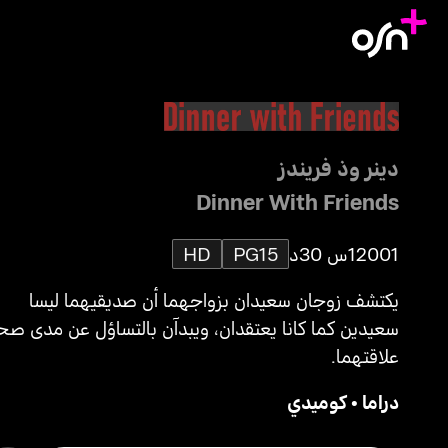
دينر وذ فريندز
Dinner With Friends
2001
1س 30د
PG15
HD
يكتشف زوجان سعيدان بزواجهما أن صديقيهما ليسا
سعيدين كما كانا يعتقدان، ويبدآن بالتساؤل عن مدى صح
علاقتهما.
دراما
•
كوميدي