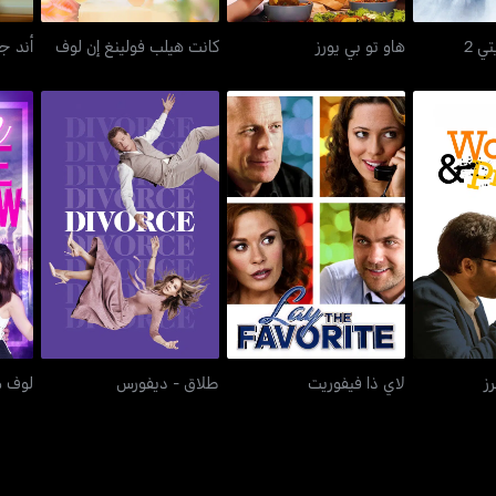
ي 2
هاو تو بي يورز
كانت هيلب فولينغ إن لوف
أند ج
بيكتشرز
لاي ذا فيفوريت
طلاق - ديفورس
ز
لاي ذا فيفوريت
طلاق - ديفورس
لوف م