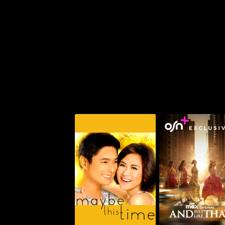
د جست لايك ذات...
ميبي ذيس تايم