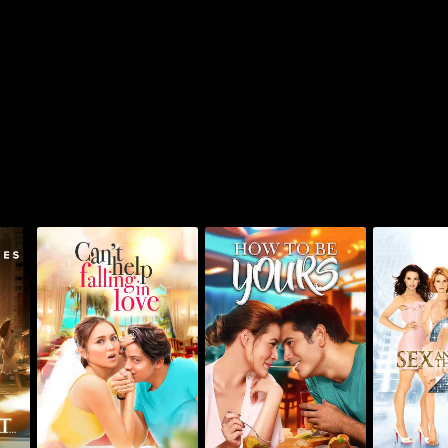
سيتي 2
هاو تو بي يورز
كانت هيلب فولينغ إن لوف
أن