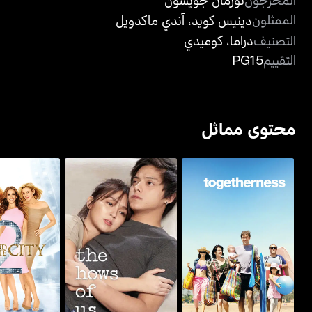
الممثلون
دينيس كويد
،
آندي ماكدويل
التصنيف
دراما
،
كوميدي
التقييم
PG15
محتوى مماثل
توغيذرنيس
ذا هاوس أوف أس
سكس آند ذا 