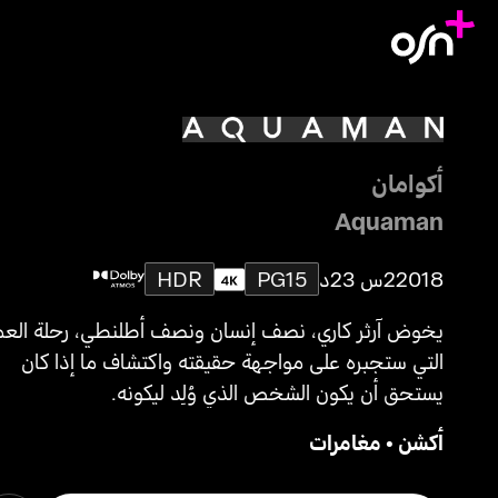
أكوامان
Aquaman
2018
2س 23د
PG15
HDR
يخوض آرثر كاري، نصف إنسان ونصف أطلنطي، رحلة العم
التي ستجبره على مواجهة حقيقته واكتشاف ما إذا كان
يستحق أن يكون الشخص الذي وُلِد ليكونه.
أكشن
•
مغامرات