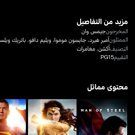
مزيد من التفاصيل
المخرجون
جيمس وان
الممثلون
آمبر هيرد
،
جايسون موموا
،
ويليم دافو
،
باتريك ويلس
التصنيف
أكشن
،
مغامرات
التقييم
PG15
محتوى مماثل
رجل من حديد - مان أوف