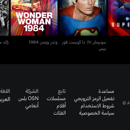
ان
وندر وومن 1984
زاك
بيس
سوبرمان IV: ذا كويست فور
وندر وومن 1984
زاك س
بيس
مساعدة
تابع
الشركة
اللغة
تفعيل الرمز الترويجي
مسلسلات
OSN بلس
العربي
شروط الاستخدام
أفلام
أنغامي
سياسة الخصوصية
الفئات