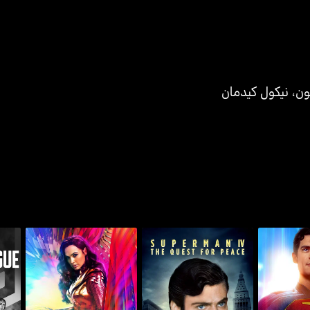
ون
،
نيكول كيدمان
سوبرمان IV: ذا كويست فور