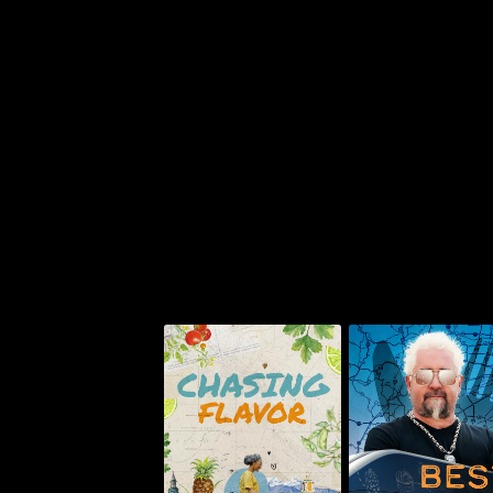
يست بايت إن تاون
تشيسنغ فليفور