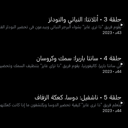
حلقة 3 • أتلانتا: النباتي والنودلز
يقوم فريق "ذا تري غايز" بشواء البرجر النباتي ويبدعون في تحضير النودلز الفاخ
43د
•
2023
حلقة 4 • سانتا باربرا: سمك وكروسان
في سانتا باربرا، كاليفورنيا، يقوم فريق "ذا تراي غايز" بتنظيف السمك وتحض
44د
•
2023
حلقة 5 • ناشفيل: دوسا، كعكة الزفاف
يتعلم فريق "ذا تري غايز" كيفية تحضير الدوسا ويكتشفون ما إذا كانت كعكتهم
44د
•
2023