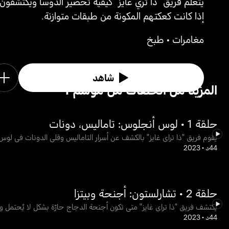
يتعلم فريق "ذا تري غايز" كيفية تحضير الدوسا ويكتشفون 
إذا كانت كعكتهم المكونة من طبقات متوازنة.
مغامرات • طبخ
شاهد
1 المزيد من الحلقات من موسم
حلقة 1 • لوس أنجلوس: تاماليس، دونات
يقوم فريق "ذا تراي غايز" بالكشف عن أسرار التاماليس وقلي الدونات في لو
44د
•
2023
حلقة 2 • تشارلستون: أجنحة وبيتزا
يكتشف فريق "ذا تراي غايز" متى تكون أجنحة الدجاج حارّة بشكل لا يُحتمل ويبد
44د
•
2023