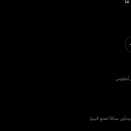
ما
س أنجلوس.
أون سباقاً لصنع البيتزا.