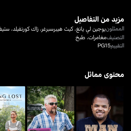
مزيد من التفاصيل
الممثلون
يوجين لي يانغ
،
كيث هيبرسبرغر
،
زاك كورنفيلد
،
ستيف
التصنيف
مغامرات
،
طبخ
التقييم
PG15
محتوى مماثل
جيتينغ لوست 
مان فاير فوود
دينرز، درايف-إنز أند دايفز
فرين