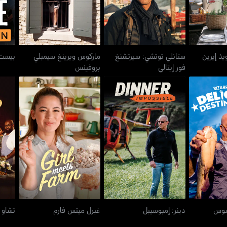
ذ إيرين
ستانلي توتشي: سيرتشنغ
ماركوس ويرينغ سيمبلي
بيست 
فور إيتالي
بروفينس
 ديليشوس
دينر: إمبوسيبل
غيرل ميتس فارم
شنز
يشوس
دينر: إمبوسيبل
غيرل ميتس فارم
تشاو 