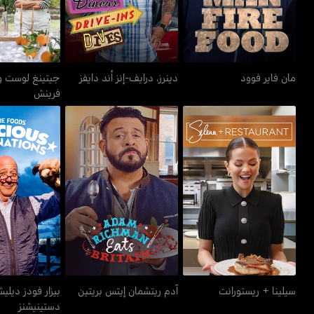
مان فاير فوود
دينرز، درايف-إنز أند دايفز
جيتينغ لوست وي
فرينش
بيزار فودز
سيلينا + ريستورانت
آدم ريتشمان إيتس بريتين
دستيني
سيلينا + ريستورانت
آدم ريتشمان إيتس بريتين
بيزار فودز ديل
دستينيشنز