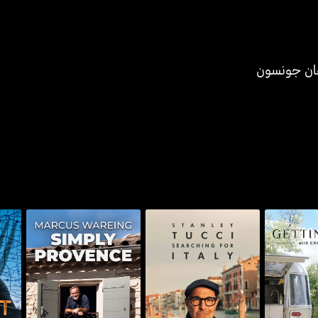
ان جونسون
ويذ إيرين
ستانلي توتشي: سيرتشنغ
ماركوس ويرينغ سيمبلي
ب
ش
فور إيتالي
بروفينس