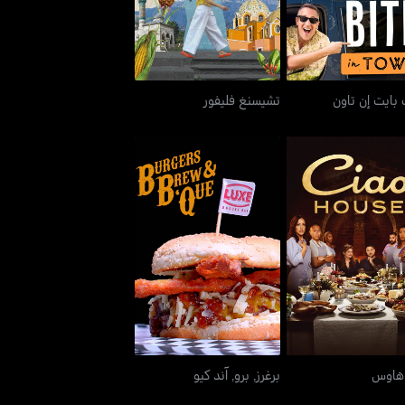
بايت إن تاون
تشيسنغ فليفور
تشاو هاوس
برغرز, برو, آند كيو
هاوس
برغرز, برو, آند كيو