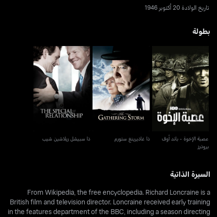
تاريخ الولادة 20 أكتوبر 1946
بطولة
عصبة الإخوة - باند أوف
ذا غاذيرينغ ستورم
ذا سبيشل ريلاشين شيب
بروذرز
عصبة الإخوة - باند أوف
ذا غاذيرينغ ستورم
ذا سبيشل ريلاشين شيب
بروذرز
السيرة الذاتية
From Wikipedia, the free encyclopedia. Richard Loncraine is a
British film and television director. Loncraine received early training
in the features department of the BBC, including a season directing