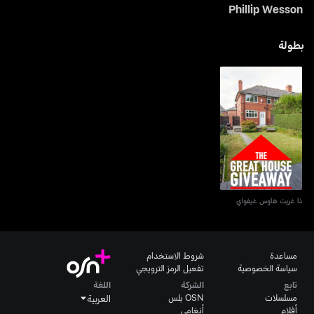
Phillip Wesson
بطولة
ذا غريت هاوس غيفواي
ذا غريت هاوس غيفواي
مساعدة
شروط الاستخدام
سياسة الخصوصية
تفعيل الرمز الترويجي
تابع
الشركة
اللغة
مسلسلات
OSN بلس
العربية
أفلام
أنغامي