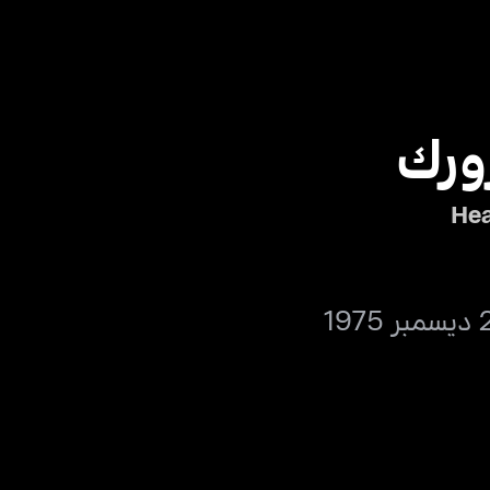
رورك
Hea