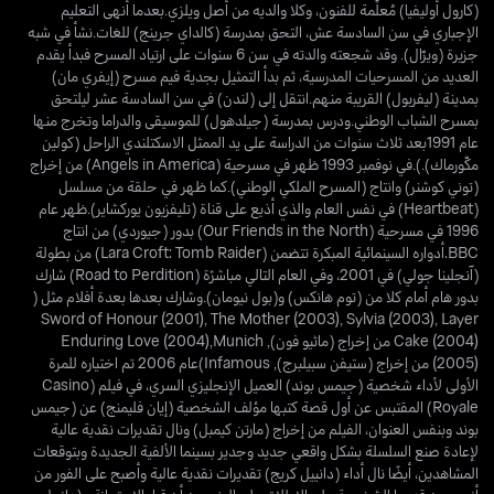
(كارول أوليفيا) مُعلِّمة للفنون، وكلا والديه من أصل ويلزي.بعدما أنهى التعليم
الإجباري في سن السادسة عش، التحق بمدرسة (كالداي جرينج) للغات.نشأ في شبه
جزيرة (ويرّال). وقد شجعته والدته في سن 6 سنوات على ارتياد المسرح فبدأ يقدم
العديد من المسرحيات المدرسية، ثم بدأ التمثيل بجدية فيم مسرح (إيفري مان)
بمدينة (ليفربول) القريبة منهم.انتقل إلى (لندن) في سن السادسة عشر ليلتحق
بمسرح الشباب الوطني.ودرس بمدرسة (جيلدهول) للموسيقى والدراما وتخرج منها
عام 1991بعد ثلاث سنوات من الدراسة على يد الممثل الاسكتلندي الراحل (كولين
مكّورماك).).في نوفمبر 1993 ظهر في مسرحية (Angels in America) من إخراج
(توني كوشنر) وانتاج (المسرح الملكي الوطني).كما ظهر في حلقة من مسلسل
(Heartbeat) في نفس العام والذي أذيع على قناة (تليفزيون يوركشاير).ظهر عام
1996 في مسرحية (Our Friends in the North) بدور (جيوردي) من انتاج
BBC.أدواره السينمائية المبكرة تتضمن (Lara Croft: Tomb Raider) من بطولة
(آنجلينا جولي) في 2001، وفي العام التالي مباشرًة (Road to Perdition) شارك
بدور هام أمام كلا من (توم هانكس) و(بول نيومان).وشارك بعدها بعدة أفلام مثل (
Sword of Honour (2001), The Mother (2003), Sylvia (2003), Layer
Cake (2004) من إخراج (ماثيو فون), Enduring Love (2004),Munich
(2005) من إخراج (ستيفن سبيلبرج), Infamous)عام 2006 تم اختياره للمرة
الأولى لأداء شخصية (جيمس بوند) العميل الإنجليزي السري، في فيلم (Casino
Royale) المقتبس عن أول قصة كتبها مؤلف الشخصية (إيان فليمنج) عن (جيمس
بوند وبنفس العنوان، الفيلم من إخراج (مارتن كيمبل) ونال تقديرات نقدية عالية
لإعادة صنع السلسلة بشكل واقعي جديد وجدير بسينما الألفية الجديدة وبتوقعات
المشاهدين، أيضًا نال أداء (دانييل كريج) تقديرات نقدية عالية وأصبح على الفور من