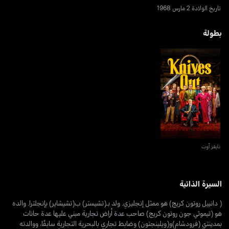
تاريخ الولادة 2 مارس 1968
بطولة
نايفز آوت
نايفز آوت
السيرة الذاتية
( دانييل روتون كريج) هو ممثل إنجليزي. ولد بـ(تشيستر) ب(تشيشاير) بإنجلترا. والده
هو (تيموثي جون روتون كريج) صاحب عدة أراض تجارية مبني عليها عدة حانات
بمدينتيّ (فرودشام)و(ويلينجتون) وضابط تجاري بالبحرية التجارية سابقًا، ووالدته