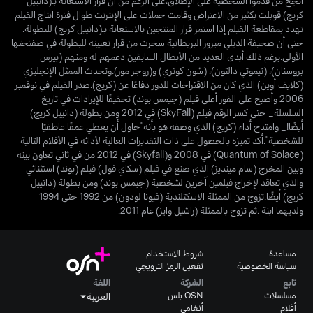
أنجح من قدموا الشخصية على الإطلاق،على الرغم من أن قرار الاستعانة بـ(دانييل
كريج) قوبلت بكثير من الاعتراض وقامت حملات على الإنترنت طوال فترة انتاج الفيلم
تهدد بمقاطعة الفيلم إذا استمر قرار المنتجين بالاستعانة بـ(دانييل كريج) للبطولة.
حتى أن صحيفة الديلي ميرور البريطانية سخرت من قرار تعيينه للبطولة في صفتحتها
الأولى.برغم ذلك أبدى العديد من الأبطال السابقين دعمهم له ومنهم (بيرس
بروسنان)، (تيموثي دالتون)، (شون كونري) و(روجر مور).وتحدث الممثل الإنجليزي
(كلايف أوين) الذي كان من الاقتراحات للدور دفاعًا عن (كريج).صدر الفيلم في نوفمبر
2006 وأصبح على الفور أعلى فيلم (جيمس بوند) تحقيقًا للإيرادات في تاريخ
السلسلة_ حتى كسر الرقم فيلم (SkyFall) في 2012 ومن بطولة (دانييل كريج)
أيضًا!_ وامتدح أداء (كريج) الذي وصفه هو بأنه"حاول أن يعطي عمقًا عاطفيًا
للشخصية".أكد تميزه بالحصول على ذات التقديرات العالية لأدائه في الأفلام التالية
(Quantum of Solace) في 2008 و(Skyfall) في 2012 من في ثاني تعاون بينه
وبين المخرج (سام مينديز) الذي صنع في فيلم (سكاي فول) فيلم (بوند) استثنائي
والذي تعاقد لإخراج فيلمين آخرين لشخصية (جيمس بوند) ومن بطولة (دانييل
كريج) أيضًا.تزوج من الممثلة الاسكتلندية (فيونا لودون) من 1992 حتى 1994
ولديهما ابنة .ثم تزوج بالممثلة (راشيل وايز) عام 2011.
مساعدة
شروط الاستخدام
سياسة الخصوصية
تفعيل الرمز الترويجي
تابع
الشركة
اللغة
مسلسلات
OSN بلس
العربية
أفلام
أنغامي