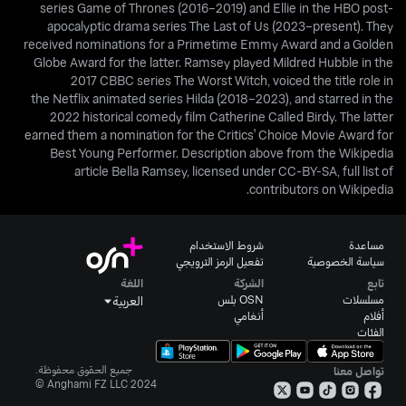
series Game of Thrones (2016–2019) and Ellie in the HBO post-
apocalyptic drama series The Last of Us (2023–present). They
received nominations for a Primetime Emmy Award and a Golden
Globe Award for the latter. Ramsey played Mildred Hubble in the
2017 CBBC series The Worst Witch, voiced the title role in
the Netflix animated series Hilda (2018–2023), and starred in the
2022 historical comedy film Catherine Called Birdy. The latter
earned them a nomination for the Critics' Choice Movie Award for
Best Young Performer. Description above from the Wikipedia
article Bella Ramsey, licensed under CC-BY-SA, full list of
contributors on Wikipedia.
مساعدة
شروط الاستخدام
سياسة الخصوصية
تفعيل الرمز الترويجي
تابع
الشركة
اللغة
مسلسلات
OSN بلس
العربية
أفلام
أنغامي
الفئات
جميع الحقوق محفوظة.
تواصل معنا
Anghami FZ LLC 2024 ©