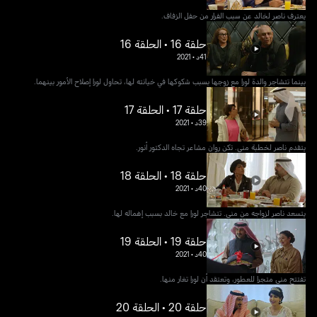
يعترف ناصر لخالد عن سبب الفرار من حفل الزفاف.
حلقة 16 • الحلقة 16
41د
•
2021
بينما تتشاجر والدة لورا مع زوجها بسبب شكوكها في خيانته لها، تحاول لورا إصلاح الأمور بينهما.
حلقة 17 • الحلقة 17
39د
•
2021
يتقدم ناصر لخطبة منى. تكن روان مشاعر تجاه الدكتور أنور.
حلقة 18 • الحلقة 18
40د
•
2021
يتسعد ناصر لزواجه من منى. تتشاجر لورا مع خالد بسبب إهماله لها.
حلقة 19 • الحلقة 19
40د
•
2021
تفتتح منى متجرا للعطور، وتعتقد أن لورا تغار منها.
حلقة 20 • الحلقة 20