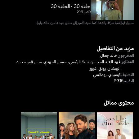
حلقة 30 • الحلقة 30
40د
•
2021
تحاول لورا إدارة شركة والدها. كما تعود الأمور إلى سابق عهدها بين خالد ولورا.
مزيد من التفاصيل
المخرجون
خالد جمال
الممثلون
فهد العبد المحسن
،
بثينة الرئيسي
،
حسين المهدي
،
ميس قمر
،
محمد
الرمضان
،
رونق
،
غرور
التصنيف
كوميدي
،
رومانسي
التقييم
PG15
محتوى مماثل
أجمل منك - ذا بيوتي إنسايد
بحبك
تقدير الاحتياج