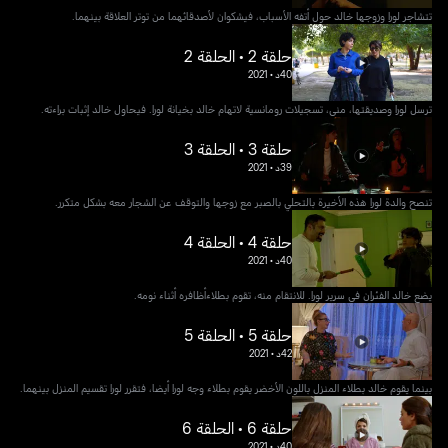
تتشاجر لورا وزوجها خالد حول أتفه الأسباب، فيشكوان لأصدقائهما من توتر العلاقة بينهما.
حلقة 2 • الحلقة 2
40د
•
2021
ترسل لورا وصديقتها، منى، تسجيلات رومانسية لاتهام خالد بخيانة لورا. فيحاول خالد إثبات براءته.
حلقة 3 • الحلقة 3
39د
•
2021
تنصح والدة لورا هذه الأخيرة بالتحلي بالصبر مع زوجها والتوقف عن الشجار معه بشكل متكرر.
حلقة 4 • الحلقة 4
40د
•
2021
يضع خالد الفئران في سرير لورا. للانتقام منه، تقوم بطلاءأظافره أثناء نومه.
حلقة 5 • الحلقة 5
42د
•
2021
بينما يقوم خالد بطلاء المنزل باللون الأخضر يقوم بطلاء وجه لورا أيضا، فتقرر لورا تقسيم المنزل بينهما.
حلقة 6 • الحلقة 6
40د
•
2021