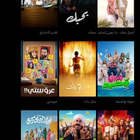
أجمل منك - ذا بيوتي إنسايد
بحبك
تقدير الاحتياج
جوازة توكسيك
سكر بنات
عروستي
جوازة توكسيك
سكر بنات
عروستي
المهراجا
الكبير أوي
أولاد حريم كريم