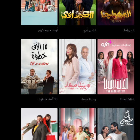
المهراجا
الكبير أوي
أولاد حريم كريم
الفاشنيستا
و بينا ميعاد
10 آلاف خطوة
الفاشنيستا
و بينا ميعاد
10 آلاف خطوة
أنا لحبيبي
فاصل من اللّحظات اللذيذة
بابا جه