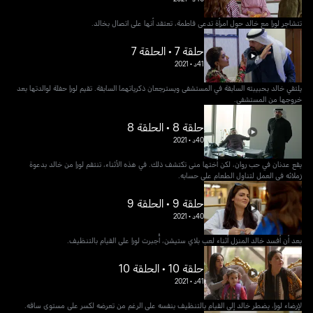
تتشاجر لورا مع خالد حول امرأة تدعى فاطمة، تعتقد أنها على اتصال بخالد.
حلقة 7 • الحلقة 7
41د
•
2021
يلتقي خالد بحبيبته السابقة في المستشفى ويسترجعان ذكرياتهما السابقة. تقيم لورا حفلة لوالدتها بعد
خروجها من المستشفى.
حلقة 8 • الحلقة 8
40د
•
2021
يقع عدنان في حب روان، لكن أختها منى تكتشف ذلك. في هذه الأثناء، تنتقم لورا من خالد بدعوة
زملائه في العمل لتناول الطعام على حسابه.
حلقة 9 • الحلقة 9
40د
•
2021
بعد أن أفسد خالد المنزل أثناء لعب بلاي ستيشن، أُجبرت لورا على القيام بالتنظيف.
حلقة 10 • الحلقة 10
41د
•
2021
لإرضاء لورا، يضطر خالد إلى القيام بالتنظيف بنفسه على الرغم من تعرضه لكسر على مستوى ساقه.