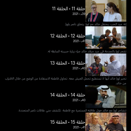
حلقة 11 • الحلقة 11
39د
•
2021
إنه عيد الحب، يحتفل خالد مع لورا. يتعلق ناصر بلورا.
حلقة 12 • الحلقة 12
41د
•
2021
تشعر لورا بالصدمة في عيد ميلاد خالد جراء زيارة حبيبته السابقة له.
حلقة 13 • الحلقة 13
40د
•
2021
تخبر لورا خالد أنها لا تستطيع تحمل العيش معه. تحاول فاطمة الاستفادة من الوضع من خلال الاقتراب
من خالد.
حلقة 14 • الحلقة 14
40د
•
2021
تتشاجر لورا مع خالد حول علاقته المستمرة مع فاطمة. تكتشف منى علاقات ناصر المتعددة.
حلقة 15 • الحلقة 15
41د
•
2021