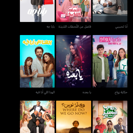
أنا لحبيبي
فاصل من اللّحظات اللذيذة
بابا جه
حكاية زواج
يا بعده
الهنا اللي أنا فيه
حكاية زواج
يا بعده
الهنا اللي أنا فيه
جروب الماميز
وهلأ لوين
بعد الشر