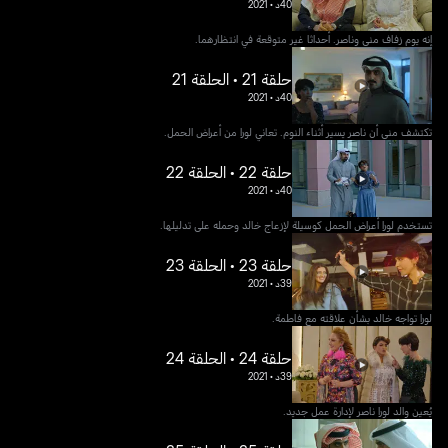
40د
•
2021
إنه يوم زفاف منى وناصر. أحداثا غير متوقعة في انتظارهما.
حلقة 21 • الحلقة 21
40د
•
2021
تكتشف منى أن ناصر يسير أثناء النوم. تعاني لورا من أعراض الحمل.
حلقة 22 • الحلقة 22
40د
•
2021
تستخدم لورا أعراض الحمل كوسيلة لإزعاج خالد وحمله على تدليلها.
حلقة 23 • الحلقة 23
39د
•
2021
لورا تواجه خالد بشأن علاقته مع فاطمة.
حلقة 24 • الحلقة 24
39د
•
2021
يُعين والد لورا ناصر لإدارة عمل جديد.