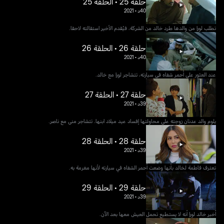
حلقة 25 • الحلقة 25
40د
•
2021
تطلب لورا من والدها طرد خالد من الشركة، فيُقدم الأخير استقالته لاحقا.
حلقة 26 • الحلقة 26
40د
•
2021
عند العثور على أحمر شفاه في سيارته، تتشاجر لورا مع خالد.
حلقة 27 • الحلقة 27
39د
•
2021
يلوم والد عدنان زوجته على محاولتها إفساد عيد ميلاد ابنها. تتشاجر منى مع ناصر.
حلقة 28 • الحلقة 28
39د
•
2021
تعترف فاطمة لخالد بأنها وضعت أحمر الشفاه في سيارته لأنها مغرمة به.
حلقة 29 • الحلقة 29
39د
•
2021
أخبر خالد لورا أنه لا يستطيع تحمل العيش معها بعد الآن.