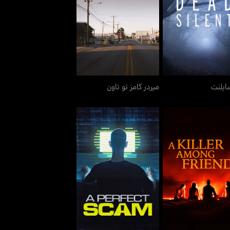
ديد سايلنت
ميردر كامز تو تاون
ايلنت
ميردر كامز تو تاون
 كيلر أمونغ فريندز
إي بيرفكت سكام