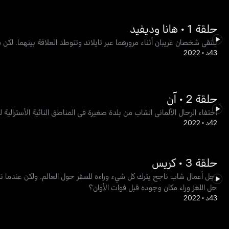
حلقة 1 • هانا وديفيد
يلتقي شخصان غريبان أثناء مرورهما عبر تايلاند وتتوطد العلاقة بينهما. لكن 
43د
•
2022
حلقة 2 • آن
اختفاء الرحال الألماني الشاب من بلدة صغيرة في المناطق النائية الأسترالي
42د
•
2022
حلقة 3 • كريس
رجل أعمال شاب ناجح يترك كل شيء وراءه للسفر حول العالم. ولكن عندما تن
حل اللغز وراء مكان وجوده قبل فوات الأوان؟
43د
•
2022