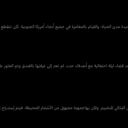
ل وحيدة مدى الحياة، والقيام بالمغامرة في جميع أنحاء أمريكا الجنوبية. لكن تنقطع
ريانا أنتون هاواي مع والدتها وشقيقها للاحتفال بعيد ميلادها ال25. بعد قضاء ليلة احتفالية مع أصدقاء جدد، لم تعد إلى غرفتها بالف
المثالي للتخييم. ولكن يهاجمهما مجهول من الأشجار المحيطة، فيتم إستدراج ر