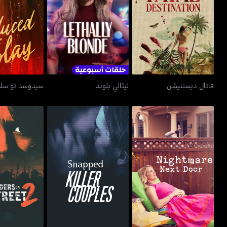
فاتال ديستنيشن
ليثالي بلوند
سيدوسد ت
فاتال ديستنيشن
ليثالي بلوند
سيدوسد تو سل
ذا ريل ميردر
نايتماير نكست دور
سنابد: كيلر كوبلز
ستري