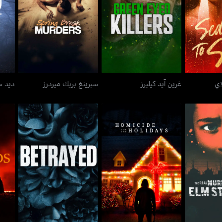
و سلاي
غرين آيد كيليرز
سبرينغ بريك ميردرز
اي
غرين آيد كيليرز
سبرينغ بريك ميردرز
ديد س
ز أون إيلم
هامسايد فور ذا هوليدايز
بترايد
أي
ت