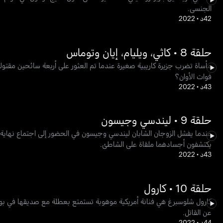
الجنسي.
42د
•
2022
حلقة 8 • كاثي، ويليام، إيان وتوماس
مأساة تضرب جزيرة كاريبية صغيرة عندما تم العثور على أربعة سائحين مقتول
فوات الأوان؟
43د
•
2022
حلقة 9 • ليندسي وجيسون
عندما يفشل الزوجان الشابان ليندسي وجيسون في الحضور إلى اجتماع نهاية 
يكتشفون أجسادهما ملقاة على الشاطئ.
43د
•
2022
حلقة 10 • كارول
كارول شلوسبرغ هي فنانة أمريكية موهوبة تستمتع بعطلة مع صديقها في بوي
عن القاتل.
44د
•
2022