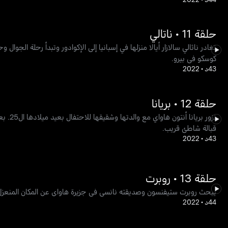
حلقة 11 • ناتالي
تغادر ناثالي سالازار أيالا منزلها في إسبانيا إلى الإكوادور وتبدأ رحلة الجوا
كوسكو في بيرو.
43د
•
2022
حلقة 12 • بريانا
تزور ب
قبالة شاطئ قريب.
43د
•
2022
حلقة 13 • روبرت
يبحث روبرت ستيفنسون وصديقته نانسي في جزيرة هاواي عن المكان المنعزل 
44د
•
2022