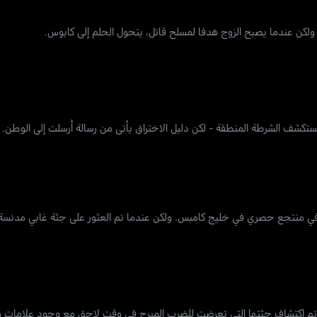
 ولكن عندما يصبح الزوج هدفا لمسلح قاتل، يتحول الحلم إلى كابوس.
ستكشف الشرطة المنطقة - لكن دليل الاختراق يأتي من رسالة أُرسلت إلى الوطن.
م في منتجع حصري في خليج كامبس. ولكن عندما تم العثور على جثة غابي مدن
. تم اكتشاف جثتها التي تعرضت للضرب المبرح في وقت لاحق مع وجود علامات و