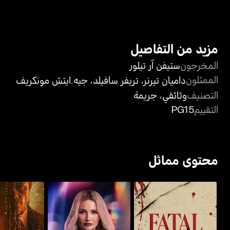
مزيد من التفاصيل
المخرجون
ستيفن آر تيلور
الممثلون
داميان تيرنر
،
تريفر سافيلد
،
جيه.ايتش مونكريف
التصنيف
وثائقي
،
جريمة
التقييم
PG15
محتوى مماثل