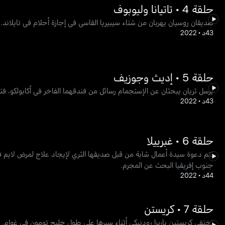
حلقة 4 • تاتيانا وليوبوف
صديقان روسيان يهربان من شتاء سيبيريا القاسي في إجازة أحلام في تايلاند.
43د
•
2022
حلقة 5 • إديث وجوزيف
يرسل ثريان يبحثان عن الإستجمام رسائل من فندقهما الفاخر في أكابولكو، فت
43د
•
2022
حلقة 6 • غبرييلا
تتم دعوة سيدة أعمال شابة من قبل صديقها الثري لإيجاد علاج لمرض لاي
جنوب إفريقيا البحث عن المجرم.
44د
•
2022
حلقة 7 • كريستن
تختفي كريستين باربرا رودنيكي أثناء سيرها على طول خليج تومون في غوام