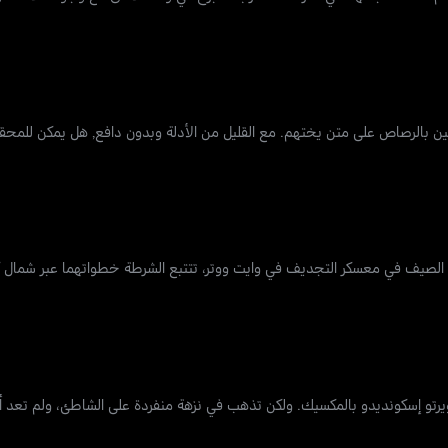
ين بالرصاص على متن يختهم. مع القليل من الأدلة وبدون دافع, هل يمكن للمحق
الصيف في معسكر التجديف في وايت ووتر، تتتبع الشرطة خطواتهما عبر شمال كالي
رتو إسكونديدو بالمكسيك. ولكن تذهب في نزهة منفردة على الشاطئ، ولم تعد أ