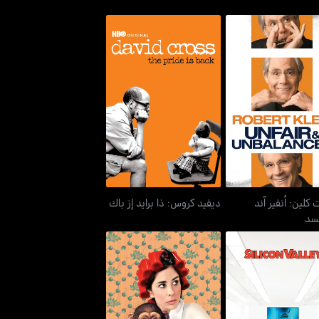
بيرت كلين: أنفير آند
ديفيد كروس: ذا برايد إز باك
أنبالانسد
 كلين: أنفير آند
ديفيد كروس: ذا برايد إز باك
نسد
سيليكون فالي
سارة سيلفرمان: وي آر ميراكلز