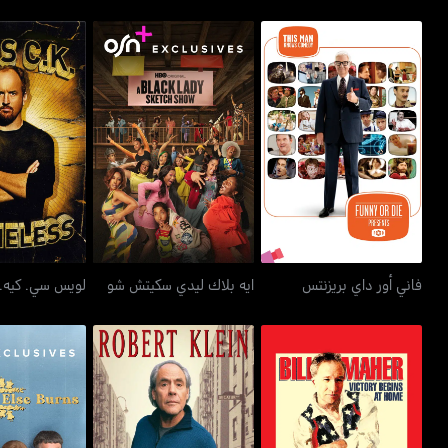
فاني أور داي بريزنتس
ايه بلاك ليدي سكيتش شو
لويس سي. كيه
فاني أور داي بريزنتس
ايه بلاك ليدي سكيتش شو
لويس سي. كيه.
بيل ماهر: فيكتري بيغنز أت
روبيرت كلين: ذا أموروس
إيفريون إي