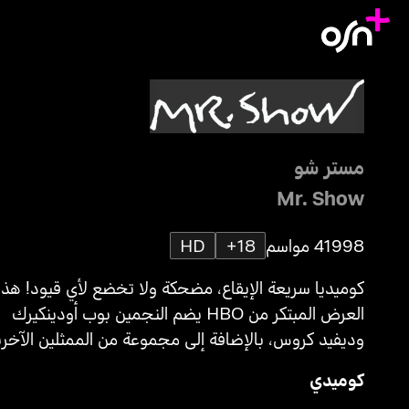
مستر شو
Mr. Show
1998
4 مواسم
18+
HD
كوميديا سريعة الإيقاع، مضحكة ولا تخضع لأي قيود! هذا
العرض المبتكر من HBO يضم النجمين بوب أودينكيرك
وديفيد كروس، بالإضافة إلى مجموعة من الممثلين الآخري
الذين يجسدون شخصيات في مقاطع كوميدية غير تقليدية
كوميدي