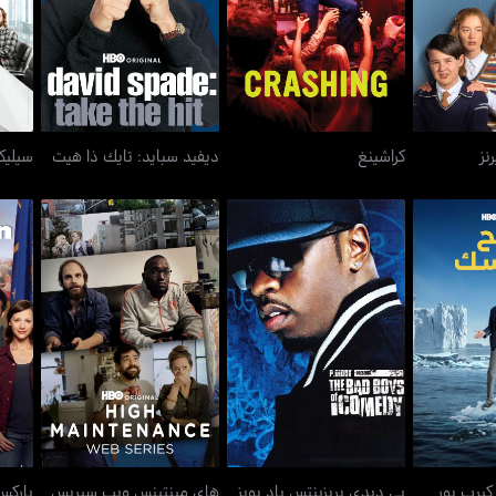
نز
كراشينغ
ديفيد سبايد: تايك ذا هيت
سيليك
 كيرب يور
بي ديدي بريزينتس باد بويز
هاي مينتينس ويب سيريس
ب
ازم
أوف كوميدي
كيرب يور
بي ديدي بريزينتس باد بويز
هاي مينتينس ويب سيريس
باركس