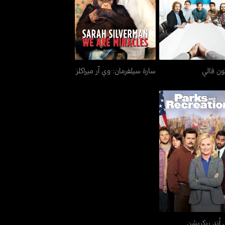
ون فالي
سارة سيلفرمان: وي آر ميراكلز
اركس أند ريكريشن
 أند ريكريشن