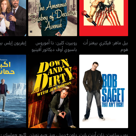
هوم
باسبوي أوف ديكاتور أفينيو
بيل ماهر: فيكتري بيغنز أت
روبيرت كلين: ذا أموروس
إيفريون إيلس بير
هوم
باسبوي أوف ديكاتور أفينيو
اكبح حماسك -
بوب ساغيت: ذات آينت رايت
داون+ديرتي ويذ جيم نورتن
إنثوزي
بوب ساغيت: ذات آينت رايت
داون+ديرتي ويذ جيم نورتن
اكبح حماسك - 