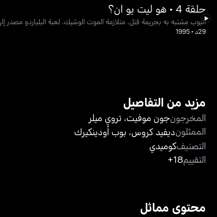
حلقة 4 • هو ليت يو ان؟
البوب مشتبه به بجريمة قتل، متلازمة الموت الوشيك، لعبة البلياردو مصدر إله
29د
•
1995
مزيد من التفاصيل
المخرجون
جون موفيت
،
تروي ميلر
الممثلون
ديفيد كروس
،
بوب أودينكيرك
التصنيف
كوميدي
التقييم
18+
محتوى مماثل