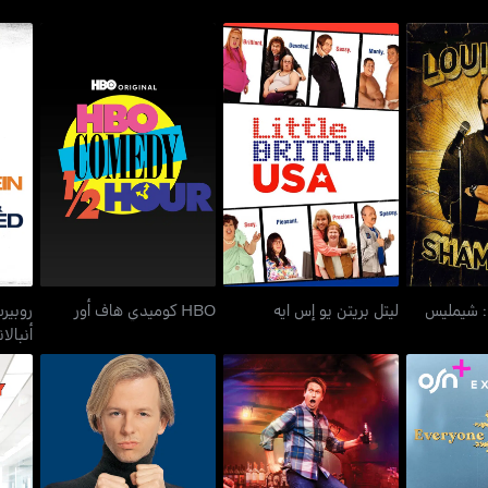
رو
.: شيمليس
ليتل بريتن يو إس ايه
HBO كوميدي هاف أور
: شيمليس
ليتل بريتن يو إس ايه
HBO كوميدي هاف أور
روبيرت
أنبالا
لس بيرنز
كراشينغ
ديفيد سبايد: تايك ذا هيت