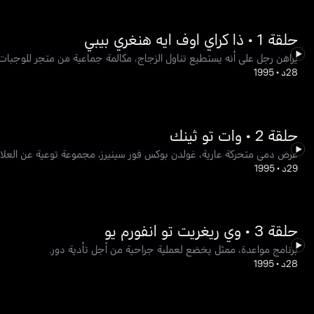
حلقة 1 • ذا كراي اوف ايه هنغري بيبي
يراهن رجل على أنه يستطيع تناول الزجاج، مكالمة جماعية من متجر للوجبات 
28د
•
1995
حلقة 2 • وات تو ثينك
عرض دمى متحركة عارية، غولدن بوكس فور سينيرز، مجموعة توعية عن العلا
29د
•
1995
حلقة 3 • وي ريغريت تو انفورم يو
برنامج مواعدة، ممثل يخضع لعملية جراحية من أجل تأدية دور.
28د
•
1995