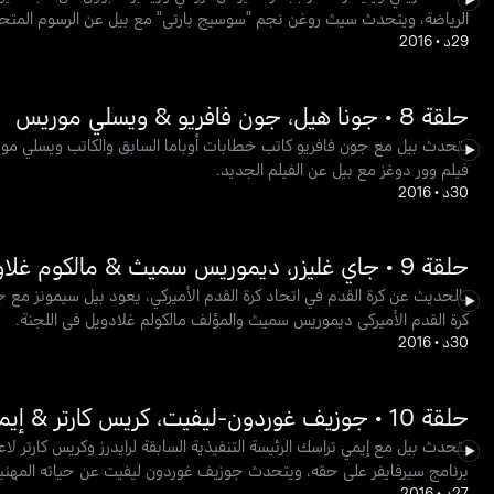
الرياضة، ويتحدث سيث روغن نجم "سوسيج بارتي" مع بيل عن الرسوم المتحركة 
29د
•
2016
حلقة 8 • جونا هيل، جون فافريو & ويسلي موريس
فيلم وور دوغز مع بيل عن الفيلم الجديد.
30د
•
2016
حلقة 9 • جاي غليزر، ديموريس سميث & مالكوم غلاويل
بالحديث عن كرة القدم في اتحاد كرة القدم الأميركي، يعود بيل سيمونز مع 
كرة القدم الأميركي ديموريس سميث والمؤلف مالكولم غلادويل في اللجنة.
30د
•
2016
حلقة 10 • جوزيف غوردون-ليفيت، كريس كارتر & إيمي تراسك
برنامج سيرفايفر على حقه، ويتحدث جوزيف غوردون ليفيت عن حياته المهنية
27د
•
2016