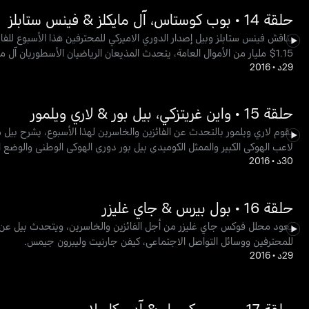
حلقة 14 • بوب كوستاس، آل مايكلز & فينس ستابلز
يناقش فينس ستابلز وبيل إصدار الدوري الاميركي للمحترفين هذا الأسبوع ل
1.15$ مليار من الأموال العامة، يتحدث المذيعان الرياضيان الأسطوريان آل مايكلز وبوب كوستاس عن كرة القدم.
29د
•
2016
حلقة 15 • واين غريتزكي، بيل بور & لاري ويلمور
يقوم لاري ويلمور بالتحدث عن الفائزين والخاسرين لهذا الأسبوع، يشرح بيل
لاعب الهوكي الكبير والممثل الكوميدي بيل بور دوري الهوكي الوطني والوضع ا
30د
•
2016
حلقة 16 • بول بيرس & جاي غليزر
يعود محلل فوكس جاي غليزر من أجل الفائزين والخاسرين، ويتحدث بيل عن ال
للمحترفين ووسائل التواصل الاجتماعي، كيفن جارنيت وليبرون جيمس.
29د
•
2016
حلقة 17 • جيمي كيميل & آدم كارولا