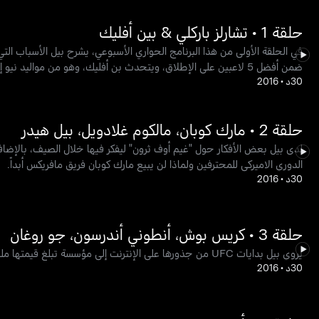
حلقة 1 • تشارلز باركلي & بين أفليك
في الحلقة الأولى من هذا البرنامج الحواري الأسبوعي، يشرح بيل الأسباب ا
ضمن أفضل 5 لاعبين على الإطلاق، ويتحدث بن أفليك، وهو من مواليد نيو إنجلاند، عن الأفلام والرياضة.
30د
•
2016
حلقة 2 • مارك كوبان، مالكوم غلادويل، بيل هيدر
لدى بيل بعض الأفكار حول "غيم أوف ثرون" ليفكر فيها خلال الصيف، بالإضاف
الدوري الاميركي للمحترفين ولماذا لن يبيع مارك كوبان فريق مافريكس أبداً.
30د
•
2016
حلقة 3 • كريس بوش، أنطوني أندرسون، جو روغان
يروي بيل بدايات UFC من جذورها على الإنترنت إلى مؤسسة تبلغ قيمتها مليار دولار، يقوم كريس بوش وأنطوني أندرسون بتخريب انتقال كيفن دورانت إلى جولدن ستيت ووريورز.
30د
•
2016