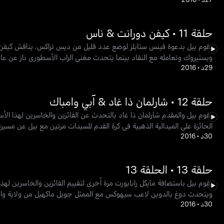
حلقة 11 • كيفن دورانت & ناس
يقوم بيل بدعوة فينس ستابلز لوضع عدد قليل من ديس تراكس، يناقش كيفن دو
ويستبروك وتعامله مع النقاد بينما يتحدث مغني الراب الأسطوري ناز عن عا
29د
•
2016
حلقة 12 • شارلمان ذا غاد & آبي وامباك
يقوم بيل والمقدم شارلمان ذا غاد بالتحدث عن الفائزين والخاسرين لهذا ال
الحائزة على الميدالية الذهبية في كرة القدم للسيدات مرتين مع بيل عن مسيرته
30د
•
2016
حلقة 13 • الحلقة 13
يقوم بيل باستضافة مايكل رابابورت مرة أخرى لتقييم الفائزين والخاسرين ل
ويتحدث دوغ بالدوين لاعب سيهوكس مع الممثل جويل ماكهيل من ولاية وا
30د
•
2016