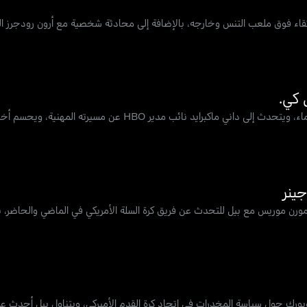
تقاء فوق ملعب التنس وخارجه، بالإضافة إلى محادثة شخصية مع أرون رودجرز الظ
يتحدث بيل عن السبب الذي يمنع قاعة مشاهير البيسبول من قبول كل العظماء، ويتحدث إلى داني ماكبر
رن موريس مع بيل للتحدث عن فريق كرة السلة الأمريكي في الماضي والحاضر، يع
ويورك حول سياسة المخدرات في اتحاد كرة القدم الأميركي، ويتناول بيل أحدث عم