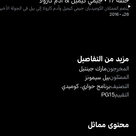
ينضم الممثلان الكوميديان جيمي كيميل وآدم كارولا إلى بيل في الجولة الأخير
28د
•
2016
مزيد من التفاصيل
المخرجون
مارك جينتيل
الممثلون
بيل سيمونز
التصنيف
برنامج حواري
،
كوميدي
التقييم
PG15
محتوى مماثل