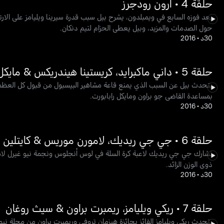
حلقة 4 • أرون رودجرز
بعد فوزه السابع في ويمبلدون، يشرح بيل سبب قدرة سيرينا ويليامز على الار
حول الصدمات والمزيد، وبيل يعطي الحزام لتيم دنكان.
30د
•
2016
حلقة 5 • داني ماكبرايد، كريستينا هيندريكس & مايكل كي.
بمساعدة القاضي جو براون ومايكل رابابورت.
30د
•
2016
حلقة 6 • جي جي ريديك، لامورن موريس & كايتلين جينر
تشارك جي جي ريديك لاعبة كرة السلة في لوس أنجلوس ونجمة نيو غيرل لامو
ذوي الوزن الزائد.
30د
•
2016
حلقة 7 • ريكي ويليامز، ريمبرت براون & سيث روغان
يتحدث ريكي ويليامز الفائز بجائزة هيزمان تروفي وريمبرت براون من مجلة ني