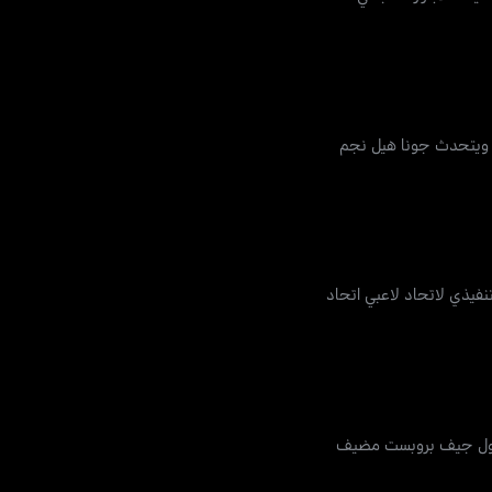
ح الألعاب الأولمبية بشكل دائم، ويتحدث جونا هيل نجم
نفيذي لاتحاد لاعبي اتحاد
ترف للحديث عن قضايا NFL، يتساءل بيل عن سبب عدم حصول جيف بروبست مضيف