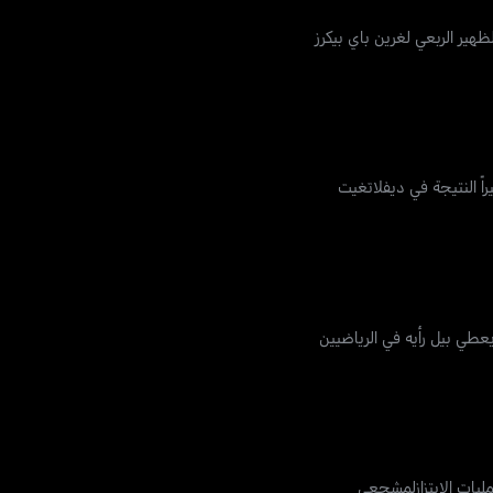
هير الربعي لغرين باي بيكرز
ايد نائب مدير HBO عن مسيرته المهنية، ويحسم أخيراً النتيجة في ديفلاتغيت
طي بيل رأيه في الرياضيين
ليات الابتزازلمشجعي