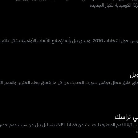
الكوميدية للكبار الجديدة.
يتحدث بيل مع جون فافريو كاتب خطابات أوباما السابق والكاتب ويسلي موريس حول انتخابات 2016، ويبدي بيل رأيه لإصلا
جاي غليزر محلل فوكس سبورت للحديث عن كل ما يتعلق بجلد الخنزير، والمدير الت
يتحدث بيل مع إيمي تراسك الرئيسة التنفيذية السابقة لرايدرز وكريس كارتر لاعب كرة القدم المح
.