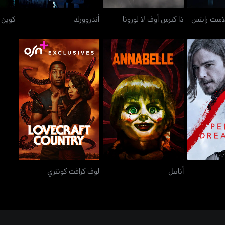
لاست رايتس
ذا كيرس أوف لا لورونا
أندروورلد
كوين 
يدفول
أنابيل
لوف كرافت كونتري
أنابيل
لوف كرافت كونتري