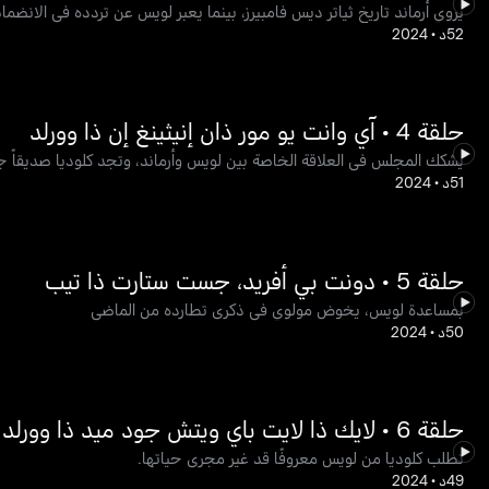
يروي أرماند تاريخ ثياتر ديس فامبيرز، بينما يعبر لويس عن تردده في الانضمام
52د
•
2024
حلقة 4 • آي وانت يو مور ذان إنيثينغ إن ذا وورلد
يشكك المجلس في العلاقة الخاصة بين لويس وأرماند، وتجد كلوديا صديقاً جد
51د
•
2024
حلقة 5 • دونت بي أفريد، جست ستارت ذا تيب
بمساعدة لويس، يخوض مولوي في ذكرى تطارده من الماضي
50د
•
2024
حلقة 6 • لايك ذا لايت باي ويتش جود ميد ذا وورلد بيفور
تطلب كلوديا من لويس معروفًا قد غير مجرى حياتها.
49د
•
2024