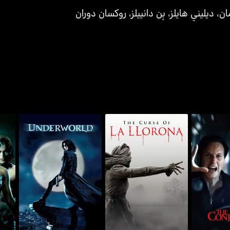
ان
،
ديليني هايلز
،
بِن دانييلز
،
روكسان دوران
 لاست رايتس
ذا كيرس أوف لا لورونا
أندروورلد