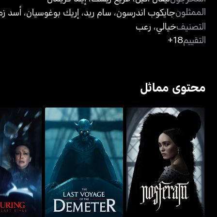
الممثلون
جايكوب اندرسون
،
سام ريد
،
إريك بوغوسيان
،
أسد زم
التصنيف
خيالي
،
رعب
التقييم
18+
محتوى مماثل
ذا لاست فوياج أوف ذا
نوسفيراتو
ذا كونجورينغ:
ديميتر