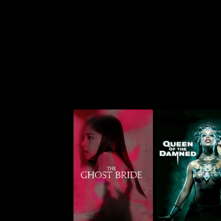
كوين أوف ذا دامد
ذا غوست برايد