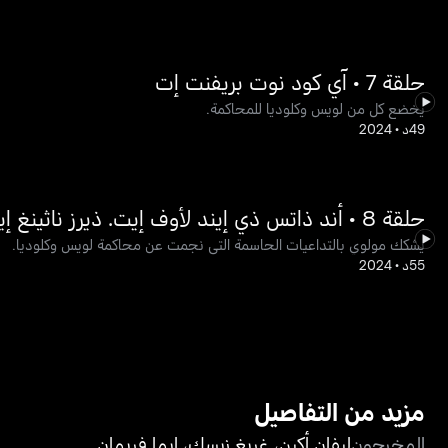
حلقة 7 • آي كود نوت بريفنت إت
يخضع كل من لويس وكلوديا للمحاكمة.
49د
•
2024
حلقة 8 • أند ذاتس ذي إيند لأوف إيت. ذيرز ناثينغ إيلس
يشكك مولوي بالتداعيات الحاسمة التي نجمت عن محاكمة لويس وكلوديا.
55د
•
2024
مزيد من التفاصيل
المخرجون
ليفان أكين
،
غريغ زيسك
،
إيما فريمان