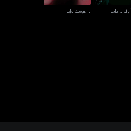
أوف ذا دامد
ذا غوست برايد