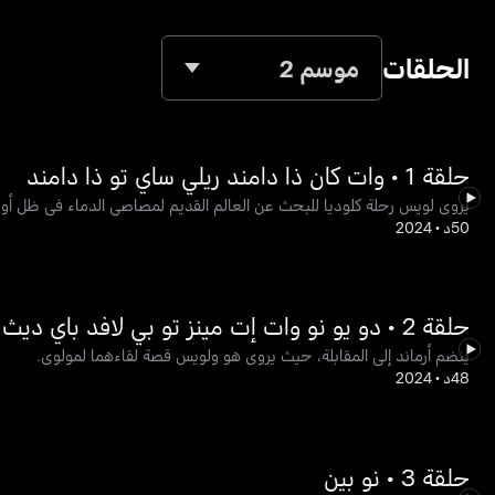
الحلقات
موسم 2
حلقة 1 • وات كان ذا دامند ريلي ساي تو ذا دامند
يروي لويس رحلة كلوديا للبحث عن العالم القديم لمصاصي الدماء في ظل أوروبا 
50د
•
2024
حلقة 2 • دو يو نو وات إت مينز تو بي لافد باي ديث
ينضم أرماند إلى المقابلة، حيث يروي هو ولويس قصة لقاءهما لمولوي.
48د
•
2024
حلقة 3 • نو بين