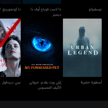
نوسفيراتو
ذا لاست فوياج أوف ذا
ذا كونجورينغ: 
ديميتر
إيلي روث يقدم: حيواني
أسطورة حضرية
بيني در
الأليف الممسوس
أسطورة حضرية
إيلي روث يقدم: حيواني
بيني دريدفول
الأليف الممسوس