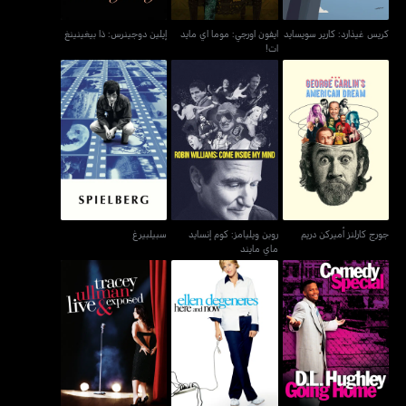
كريس غيذارد: كارير سويسايد
ايفون اورجي: موما اي مايد
إيلين دوجينرس: ذا بيغينينغ
ات!
روبن ويليامز: كوم إنسايد
جورج كارلنز أميركن دريم
سبيلبيرغ
ماي مايند
جورج كارلنز أميركن دريم
روبن ويليامز: كوم إنسايد
سبيلبيرغ
ماي مايند
إيلين دوجينيريس: هير آند
تريسي أولمان: لايف آند
دي. أل. هيولي: غوينغ هوم
ناو
إكسبوزد