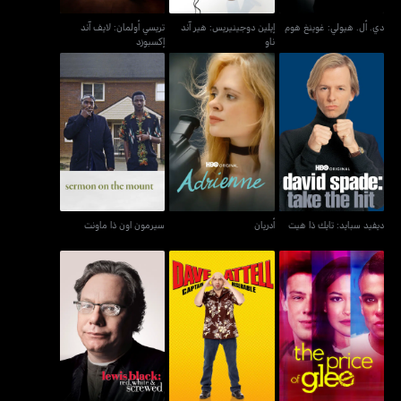
دي. أل. هيولي: غوينغ هوم
إيلين دوجينيريس: هير آند
تريسي أولمان: لايف آند
ناو
إكسبوزد
ديفيد سبايد: تايك ذا هيت
أدريان
سيرمون اون ذا ماونت
ديفيد سبايد: تايك ذا هيت
أدريان
سيرمون اون ذا ماونت
لويس بلاك: ريد، وايت آند
ذا برايس أوف غلي
ديف آتيل: كابتن ميزرابل
سكرود