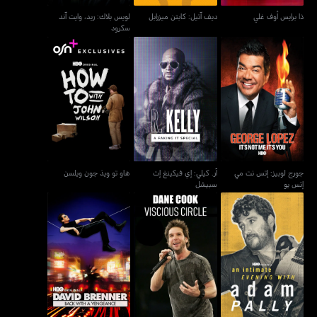
ذا برايس أوف غلي
ديف آتيل: كابتن ميزرابل
لويس بلاك: ريد، وايت آند
سكرود
جورج لوبيز: إتس نت مي
آر. كيلي: إي فيكينغ إت
هاو تو ويذ جون ويلسن
إتس يو
سبيشل
جورج لوبيز: إتس نت مي
آر. كيلي: إي فيكينغ إت
هاو تو ويذ جون ويلسن
إتس يو
سبيشل
آن إنتميت إيفنينغ ويذ آدم
ديفيد برينر: باك ويذ أيه
داين كوك: فيشوس سيركل
بالي
فنجينس!