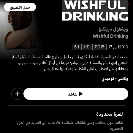
حمل التطبيق
ويشفول درينكنغ
Wishful Drinking
2010
1س 17د
PG15
HD
5.1
يتحدث عن السيرة الذاتية لـ كاري فيشر داخل وخارج عالم السينما والتمثيل كابنة
المغني إدي فيشر والممثلة ديبي رينولدز؛ دورها في أوائل أفلام حرب النجوم،
ومعاناتها من اضطراب ثنائي القطب. وعلاقاتها مع الرجال.
وثائقي
•
كوميدي
شاهد
لفترة محدودة
شاهد دون إعلانات وعلى شاشات متعدّدة، بالإضافة إلى العديد من المزايا
الحصرية