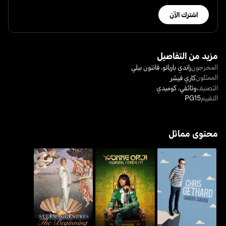
اشترك الآن
مزيد من التفاصيل
المخرجون
راندي بارباتو
،
فانتون بيلي
الممثلون
كاري فيشر
التصنيف
وثائقي
،
كوميدي
التقييم
PG15
محتوى مماثل
كريس غيذارد: كارير
ايفون اورجي: موما اي مايد
إيلين دوجينرس: ذا
سويسايد
ات!
بيغينينغ