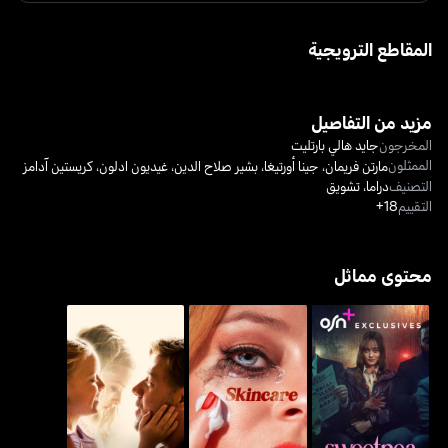
المقاطع الترويجية
مزيد من التفاصيل
المخرجون
جايد هالي بارتليت
الممثلون
مارتن فريمان
،
جينا أورتيغا
،
بشير صلاح الدين
،
غيديون ادلون
،
كريستين آدامز
التصنيف
دراما
،
تشويق
التقييم
18+
محتوى مماثل
سويتبي
سكينكير
فاذرز أند دوترز