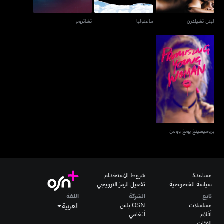
ليتل تشيلدرن
ماغنوليا
تشاتروم
بروميسينغ يونغ وومن
بروميسينغ يونغ وومن
مساعدة
شروط الاستخدام
سياسة الخصوصية
تفعيل الرمز الترويجي
تابع
الشركة
اللغة
مسلسلات
OSN بلس
العربية
أفلام
أنغامي
الفئات