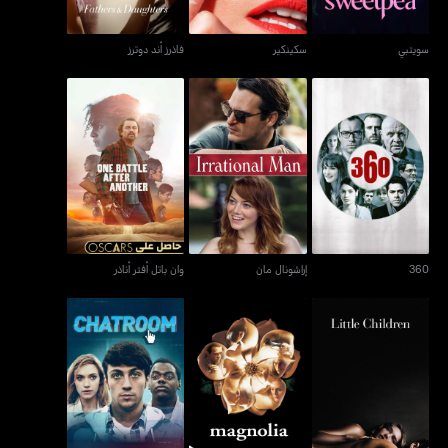
سويتبي
سكينكير
فاذرز أند دوترز
360
إراشونال مان
وان باتل أفتر أناذر
360
إراشونال مان
وان باتل أفتر أناذر
ليتل تشيلدرن
ماغنوليا
تشاتروم