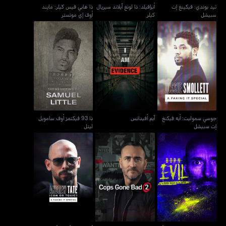
تيد بوندي: فيكينغ إت
أنرافيلد: ذا لونغ آيلاند سيريال
ذا هابي فيس كيلر: مايند
سبيشل
كيلر
أوف إي مونستر
جوسي سموليت: أيه فيكنغ
ذا 93 فيكتمز أوف سامويل
آيم أفيدانس
إت سبيشل
ليتل
جوسي سموليت: أيه فيكنغ
آيم أفيدانس
ذا 93 فيكتمز أوف سامويل
إت سبيشل
ليتل
أندرو تيت: أيقونة أور
بورن إيفل: ذا سيريال كيلر
كابس غان باد وذ ويل ميلور
توكسيك؟ إي فيكينغ إت
أند ذا سيفيور
سبيشل