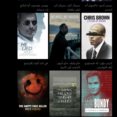
برينس أندرو، ماكسويل أند
سيريال كيلر، سيريال لاير:
بوريس جونسون: أيه فيكنغ
إبستين
ليفي بيلفيلد
إت سبيشل
كريس براون: أيه هيستوري
ماي وايف، ماي أبيوزر:
هي لايد أباوت إفريثينغ
أوف فايولينس
كابتشرد أون كاميرا
كريس براون: أيه هيستوري
ماي وايف، ماي أبيوزر:
هي لايد أباوت إفريثينغ
أوف فايولينس
كابتشرد أون كاميرا
تيد بوندي: فيكينغ إت
أنرافيلد: ذا لونغ آيلاند
ذا هابي فيس كيلر: مايند
سبيشل
سيريال كيلر
أوف إي مونستر