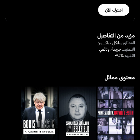
اشترك الآن
مزيد من التفاصيل
الممثلون
مايكل جاكسون
التصنيف
جريمة
،
وثائقي
التقييم
PG15
محتوى مماثل
برينس أندرو، ماكسويل أند
سيريال كيلر، سيريال لاير:
بوريس جونسون: أيه فيكنغ
إبستين
ليفي بيلفيلد
إت سبيشل