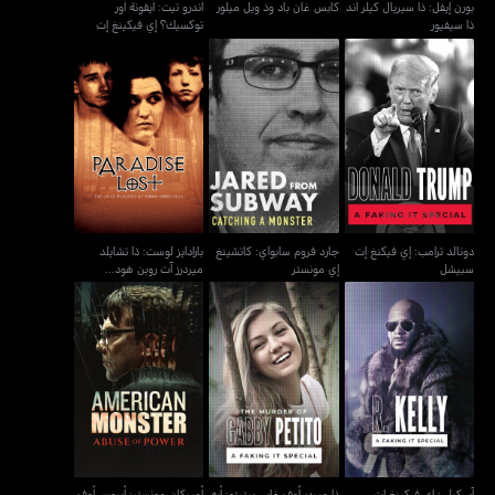
بورن إيفل: ذا سيريال كيلر أند
كابس غان باد وذ ويل ميلور
أندرو تيت: أيقونة أور
ذا سيفيور
توكسيك؟ إي فيكينغ إت
سبيشل
دونالد ترامب: إي فيكنغ إت
جارد فروم سابواي: كاتشينغ
بارادايز لوست: ذا تشايلد
سبيشل
إي مونستر
ميردرز آت روبن هود...
دونالد ترامب: إي فيكنغ إت
جارد فروم سابواي: كاتشينغ
بارادايز لوست: ذا تشايلد
سبيشل
إي مونستر
ميردرز آت روبن هود...
آر. كيلي: إي فيكينغ إت
ذا ميردر أوف غابي بيتيتو:
أميركان مونستر: أبيوس أوف
سبيشل
أيه فيكنغ إت سبيشل
باور
آر. كيلي: إي فيكينغ إت
ذا ميردر أوف غابي بيتيتو: أيه
أميركان مونستر: أبيوس أوف