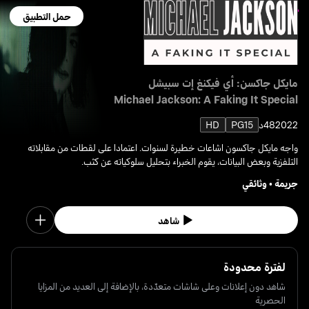
حمل التطبيق
مايكل جاكسن: أي فيكنغ إت سبيشل
Michael Jackson: A Faking It Special
2022
48د
PG15
HD
واجه مايكل جاكسون اشاعات خطيرة لسنوات. اعتمادا على لقطات من مقابلاته
التلفزية وبعض البيانات، يقوم الخبراء بتحليل سلوكياته عن كثب.
جريمة
•
وثائقي
شاهد
لفترة محدودة
شاهد دون إعلانات وعلى شاشات متعدّدة، بالإضافة إلى العديد من المزايا
الحصرية